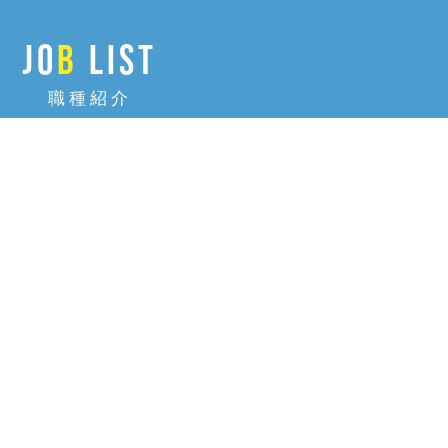
JO
B
LIST
職種紹介
START
Engineer
UP
01
02
新規事業開発
エンジニア