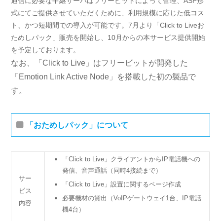
通信に必要な中継サーバはフリービットによって管理、ASP形
式にてご提供させていただくために、利用規模に応じた低コス
ト、かつ短期間での導入が可能です。7月より「Click to Liveお
ためしパック」販売を開始し、10月からの本サービス提供開始
を予定しております。
なお、「Click to Live」はフリービットが開発した
「Emotion Link Active Node」を搭載した初の製品で
す。
「おためしパック」について
「Click to Live」クライアントからIP電話機への
発信、音声通話（同時4接続まで）
サー
「Click to Live」設置に関するページ作成
ビス
必要機材の貸出（VoIPゲートウェイ1台、IP電話
内容
機4台）