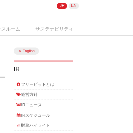
JP
EN
レスルーム
サステナビリティ
English
IR
フリービットとは
経営方針
IRニュース
IRスケジュール
財務ハイライト