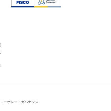
報
更
E
コーポレートガバナンス