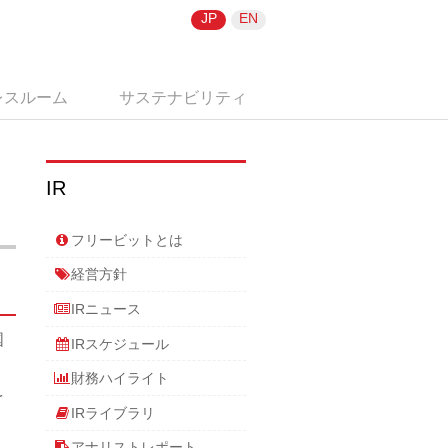
JP
EN
レスルーム
サステナビリティ
IR
フリービットとは
経営方針
IRニュース
国
IRスケジュール
財務ハイライト
を
IRライブラリ
アナリストレポート