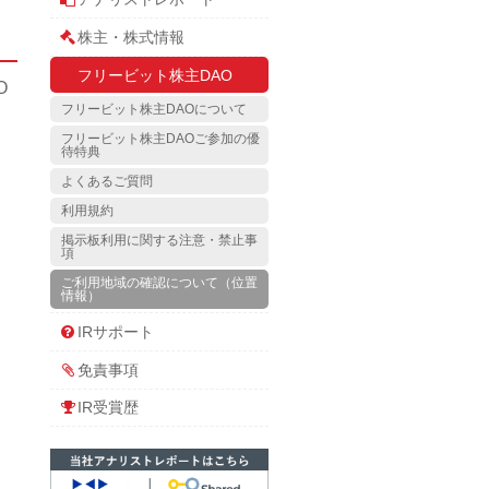
株主・株式情報
フリービット株主DAO
O
フリービット株主DAOについて
フリービット株主DAOご参加の優
待特典
よくあるご質問
利用規約
掲示板利用に関する注意・禁止事
項
ご利用地域の確認について（位置
情報）
IRサポート
免責事項
IR受賞歴