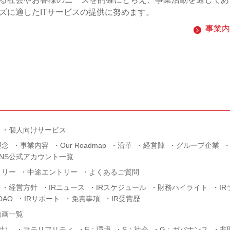
ズに適したITサービスの提供に努めます。
事業内
個人向けサービス
理念
事業内容
Our Roadmap
沿革
経営陣
グループ企業
SNS公式アカウント一覧
トリー
中途エントリー
よくあるご質問
経営方針
IRニュース
IRスケジュール
財務ハイライト
I
AO
IRサポート
免責事項
IR受賞歴
動画一覧
針）
マテリアリティ
E：環境
S：社会
G：ガバナンス
非