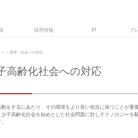
IR
報
採用情報
プ
ティ
環境・社会への対応
子高齢化社会への対応
）
活動をするにあたり、その環境をより良い状況に保つことが重
、少子高齢化社会を始めとした社会問題に対しテクノロジーを
す。