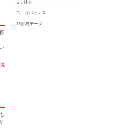
S：社会
G：ガバナンス
非財務データ
再
を
い
境
も
サ