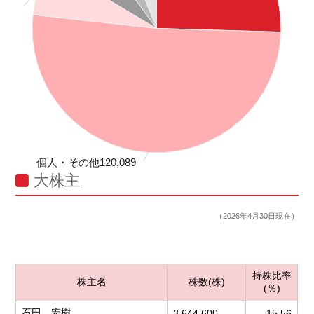
個人・その他120,089
個人・その他120,089
単元： 51.29
単元： 51.29
大株主
%
%
（2026年4月30日現在）
持株比率
株主名
株数(株)
(％)
石田 宏樹
3,644,600
15.56