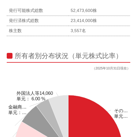
発行可能株式総数
52,473,600株
発行済株式総数
23,414,000株
株主数
3,557名
所有者別分布状況（単元株式比率）
（2025年10月31日現在）
外国法人等14,060
外国法人等14,060
単元： 6.00 %
単元： 6.00 %
金融商…
金融商…
その…
その…
単元：…
単元：…
単元…
単元…