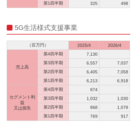
第1四半期
325
498
5G生活様式支援事業
（百万円）
2025/4
2026/4
第4四半期
7,130
第3四半期
6,557
7,037
売上高
第2四半期
6,405
7,058
第1四半期
6,213
6,918
第4四半期
874
セグメント利
第3四半期
1,032
1,030
益
第2四半期
868
1,078
又は損失
第1四半期
769
917