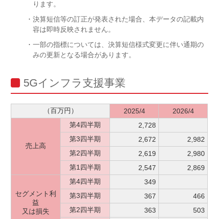
ります。
・決算短信等の訂正が発表された場合、本データの記載内
容は即時反映されません。
・一部の指標については、決算短信様式変更に伴い通期の
みの更新となる場合があります。
5Gインフラ支援事業
（百万円）
2025/4
2026/4
第4四半期
2,728
第3四半期
2,672
2,982
売上高
第2四半期
2,619
2,980
第1四半期
2,547
2,869
第4四半期
349
セグメント利
第3四半期
367
466
益
第2四半期
363
503
又は損失