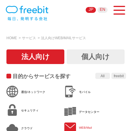
JP
EN
HOME
サービス
法人向けWEB/MAILサービス
法人向け
個人向け
目的からサービスを探す
All
freebit
通信/ネットワーク
モバイル
セキュリティ
データセンター
WEB/Mail
クラウド