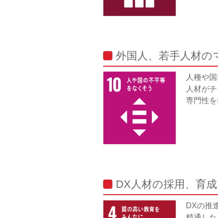
外国人、若手人材の
人種や国
人材がチ
専門性を
DX人材の採用、育
DXの推
精通した