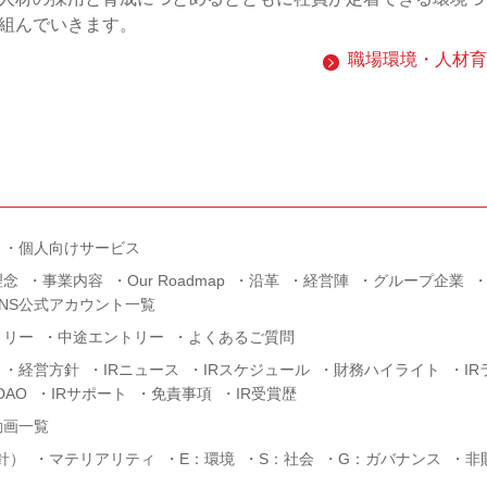
組んでいきます。
職場環境・人材育
個人向けサービス
理念
事業内容
Our Roadmap
沿革
経営陣
グループ企業
SNS公式アカウント一覧
トリー
中途エントリー
よくあるご質問
経営方針
IRニュース
IRスケジュール
財務ハイライト
I
AO
IRサポート
免責事項
IR受賞歴
動画一覧
針）
マテリアリティ
E：環境
S：社会
G：ガバナンス
非