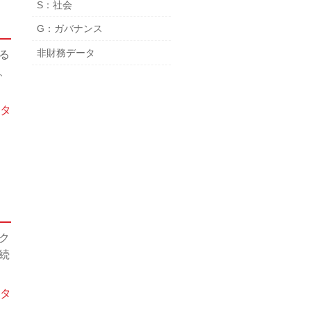
S：社会
G：ガバナンス
非財務データ
る
、
タ
ク
続
タ