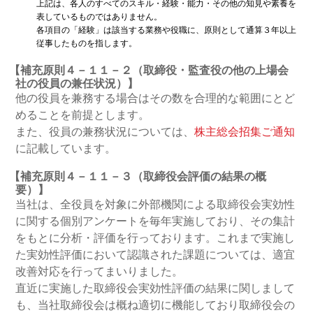
上記は、各人のすべてのスキル・経験・能力・その他の知見や素養を
表しているものではありません。
各項目の「経験」は該当する業務や役職に、原則として通算３年以上
従事したものを指します。
【補充原則４－１１－２（取締役・監査役の他の上場会
社の役員の兼任状況）】
他の役員を兼務する場合はその数を合理的な範囲にとど
めることを前提とします。
また、役員の兼務状況については、
株主総会招集ご通知
に記載しています。
【補充原則４－１１－３（取締役会評価の結果の概
要）】
当社は、全役員を対象に外部機関による取締役会実効性
に関する個別アンケートを毎年実施しており、その集計
をもとに分析・評価を行っております。これまで実施し
た実効性評価において認識された課題については、適宜
改善対応を行ってまいりました。
直近に実施した取締役会実効性評価の結果に関しまして
も、当社取締役会は概ね適切に機能しており取締役会の