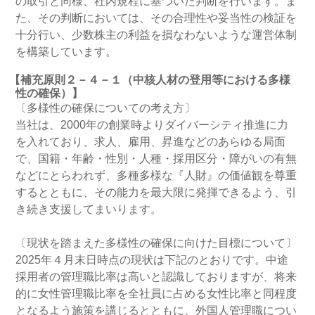
の取引と同様、社内規程に基づいた判断を行います。ま
た、その判断においては、その合理性や妥当性の検証を
十分行い、少数株主の利益を損なわないような運営体制
を構築しています。
【補充原則２－４－１（中核人材の登用等における多様
性の確保）】
〔多様性の確保についての考え方〕
当社は、2000年の創業時よりダイバーシティ推進に力
を入れており、求人、雇用、昇進などのあらゆる局面
で、国籍・年齢・性別・人種・採用区分・障がいの有無
などにとらわれず、多種多様な『人財』の価値観を尊重
するとともに、その能力を最大限に発揮できるよう、引
き続き支援してまいります。
〔現状を踏まえた多様性の確保に向けた目標について〕
2025年４月末日時点の現状は下記のとおりです。中途
採用者の管理職比率は高いと認識しておりますが、将来
的に女性管理職比率を全社員に占める女性比率と同程度
となるよう施策を講じるとともに、外国人管理職につい