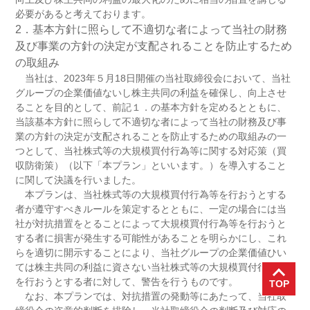
必要があると考えております。
2．基本方針に照らして不適切な者によって当社の財務
及び事業の方針の決定が支配されることを防止するため
の取組み
当社は、2023年５月18日開催の当社取締役会において、当社
グループの企業価値ないし株主共同の利益を確保し、向上させ
ることを目的として、前記１．の基本方針を定めるとともに、
当該基本方針に照らして不適切な者によって当社の財務及び事
業の方針の決定が支配されることを防止するための取組みの一
つとして、当社株式等の大規模買付行為等に関する対応策（買
収防衛策）（以下「本プラン」といいます。）を導入すること
に関して決議を行いました。
本プランは、当社株式等の大規模買付行為等を行おうとする
者が遵守すべきルールを策定するとともに、一定の場合には当
社が対抗措置をとることによって大規模買付行為等を行おうと
する者に損害が発生する可能性があることを明らかにし、これ
らを適切に開示することにより、当社グループの企業価値ひい
ては株主共同の利益に資さない当社株式等の大規模買付行為等
を行おうとする者に対して、警告を行うものです。
なお、本プランでは、対抗措置の発動等にあたって、当社取