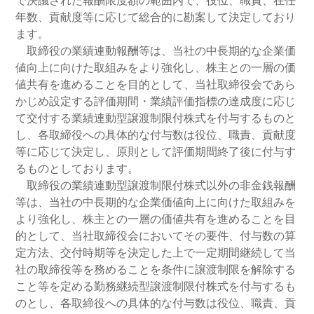
で決議された報酬限度額の範囲内で、役位、職責、在任
年数、貢献度等に応じて総合的に勘案して決定しており
ます。
取締役の業績連動報酬等は、当社の中長期的な企業価
値向上に向けた取組みをより強化し、株主との一層の価
値共有を進めることを目的として、当社取締役会であら
かじめ設定する評価期間・業績評価指標の達成度に応じ
て交付する業績連動型譲渡制限付株式を付与するものと
し、各取締役への具体的な付与数は役位、職責、貢献度
等に応じて決定し、原則として評価期間終了後に付与す
るものとしております。
取締役の業績連動型譲渡制限付株式以外の非金銭報酬
等は、当社の中長期的な企業価値向上に向けた取組みを
より強化し、株主との一層の価値共有を進めることを目
的として、当社取締役会においてその要件、付与数の算
定方法、交付時期等を決定した上で一定期間継続して当
社の取締役等を務めることを条件に譲渡制限を解除する
こと等を定める勤務継続型譲渡制限付株式を付与するも
のとし、各取締役への具体的な付与数は役位、職責、貢