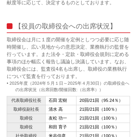
献度等に応じて、決定するものとしております。
【役員の取締役会への出席状況】
取締役会は月に１度の開催を定例としつつ必要に応じ随
時開催し、広い見地からの意思決定、業務執行の監督を
行っています。また法令・定款・取締役会規則に定める
事項のほか幅広く報告し議論し決議しています。なお、
取締役会には、監査役4名も出席し、取締役の業務執行
について監査を行っております。
• 2025年度（2024年５月１日～2025年４月30日）の取締役会へ
の出席状況（出席回数/開催回数:（出席率））
代表取締役社長
石田 宏樹
20回/21回（95.24％）
取締役副社長
清水 高
21回/21回（100％）
取締役
友松 功一
21回/21回（100％）
取締役
和田 育子
21回/21回（100％）
社外取締役
米谷信彦
21回/21回（100％）