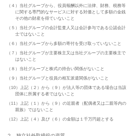
（４）当社グループから、役員報酬以外に法律、財務、税務等
に関する専門的なサービスに対する対価として多額の金銭
その他の財産を得ていないこと
（５）当社グループの会計監査人又は会計参与である公認会計
士ではないこと
（６）当社グループから多額の寄付を受け取っていないこと
（７）当社グループが主要株主又は当社グループの主要株主で
はないこと
（８）当社グループと株式の持合い関係がないこと
（９）当社グループと役員の相互派遣関係がないこと
（10）上記（２）から（９）が法人等の団体である場合は当該
団体に所属する者ではないこと
（11）上記（１）から（９）の近親者（配偶者又は二親等内の
親族）ではないこと
（12）上記（４）及び（６）の金額は１千万円超とする
２．独立社外取締役の資質