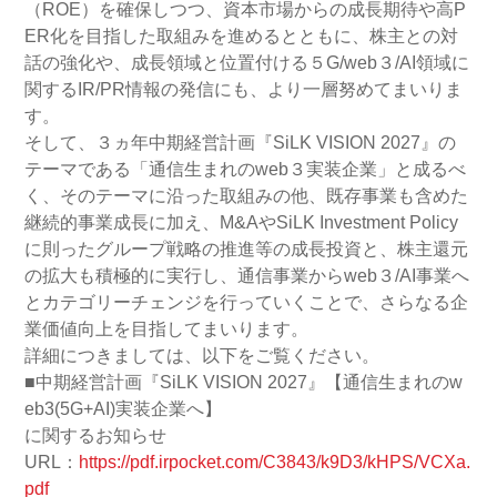
（ROE）を確保しつつ、資本市場からの成長期待や高P
ER化を目指した取組みを進めるとともに、株主との対
話の強化や、成長領域と位置付ける５G/web３/AI領域に
関するIR/PR情報の発信にも、より一層努めてまいりま
す。
そして、３ヵ年中期経営計画『SiLK VISION 2027』の
テーマである「通信生まれのweb３実装企業」と成るべ
く、そのテーマに沿った取組みの他、既存事業も含めた
継続的事業成長に加え、M&AやSiLK Investment Policy
に則ったグループ戦略の推進等の成長投資と、株主還元
の拡大も積極的に実行し、通信事業からweb３/AI事業へ
とカテゴリーチェンジを行っていくことで、さらなる企
業価値向上を目指してまいります。
詳細につきましては、以下をご覧ください。
■中期経営計画『SiLK VISION 2027』【通信生まれのw
eb3(5G+AI)実装企業へ】
に関するお知らせ
URL：
https://pdf.irpocket.com/C3843/k9D3/kHPS/VCXa.
pdf