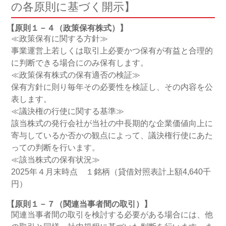
の各原則に基づく開示】
【原則１－４（政策保有株式）】
≪政策保有に関する方針≫
事業運営上若しくは取引上必要かつ保有が有益と合理的
に判断できる場合にのみ保有します。
≪政策保有株式の保有適否の検証≫
保有方針に則り毎年その必要性を検証し、その内容を公
表します。
≪議決権の行使に関する基準≫
該当株式の発行会社が当社の中長期的な企業価値向上に
寄与しているか否かの観点によって、議決権行使にあた
っての判断を行います。
≪該当株式の保有状況≫
2025年４月末時点 １銘柄（貸借対照表計上額4,640千
円）
【原則１－７（関連当事者間の取引）】
関連当事者間の取引を検討する必要がある場合には、他