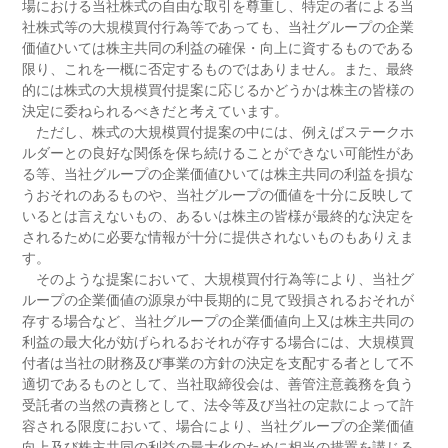
場における当社株式の自由な取引を尊重し、特定の者による当
社株式等の大規模買付行為等であっても、当社グループの企業
価値ひいては株主共同の利益の確保・向上に資するものである
限り、これを一概に否定するものではありません。また、最終
的には株式の大規模買付提案に応じるかどうかは株主の皆様の
決定に委ねられるべきだと考えています。
ただし、株式の大規模買付提案の中には、例えばステークホ
ルダーとの良好な関係を保ち続けることができない可能性があ
る等、当社グループの企業価値ひいては株主共同の利益を損な
うおそれのあるものや、当社グループの価値を十分に反映して
いるとは言えないもの、あるいは株主の皆様が最終的な決定を
されるために必要な情報が十分に提供されないものもありえま
す。
そのような提案において、大規模買付行為等により、当社グ
ループの企業価値の源泉が中長期的に見て毀損されるおそれが
存する場合など、当社グループの企業価値向上又は株主共同の
利益の最大化が妨げられるおそれが存する場合には、大規模買
付者は当社の財務及び事業の方針の決定を支配する者として不
適切であるものとして、当社取締役会は、善管注意義務を負う
受託者の当然の責務として、法令等及び当社の定款によって許
容される限度において、場合により、当社グループの企業価値
向上及び株主共同の利益の最大化のために相当の措置を講じる