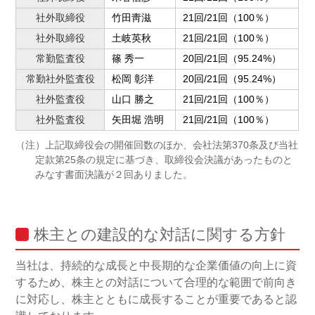
社外取締役
竹田靑滋
21回/21回（100％）
社外取締役
土岐英秋
21回/21回（100％）
常勤監査役
篠 秀一
20回/21回（95.24%）
常勤社外監査役
松岡 彰洋
20回/21回（95.24%）
社外監査役
山口 勝之
21回/21回（100％）
社外監査役
矢田堀 浩明
21回/21回（100％）
（注）上記取締役会の開催回数のほか、会社法第370条及び当社
定款第25条の規定に基づき、取締役会決議があったものと
みなす書面決議が２回ありました。
株主との建設的な対話に関する方針
当社は、持続的な成長と中長期的な企業価値の向上に資
するため、株主との対話について合理的な範囲で前向き
に対応し、株主とともに成長することが重要であると認