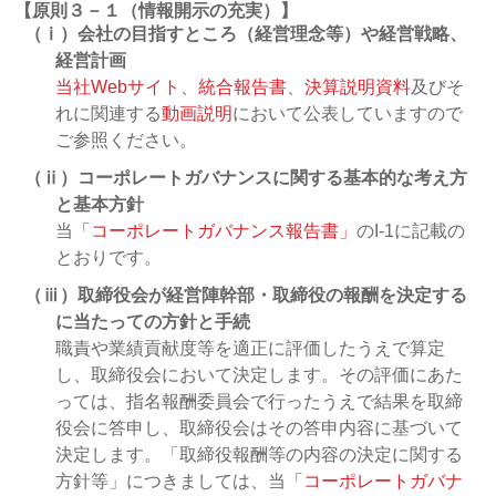
【原則３－１（情報開示の充実）】
（ⅰ）会社の目指すところ（経営理念等）や経営戦略、
経営計画
当社Webサイト
、
統合報告書
、
決算説明資料
及びそ
れに関連する
動画説明
において公表していますので
ご参照ください。
（ⅱ）コーポレートガバナンスに関する基本的な考え方
と基本方針
当
「コーポレートガバナンス報告書」
のI-1に記載の
とおりです。
（ⅲ）取締役会が経営陣幹部・取締役の報酬を決定する
に当たっての方針と手続
職責や業績貢献度等を適正に評価したうえで算定
し、取締役会において決定します。その評価にあた
っては、指名報酬委員会で行ったうえで結果を取締
役会に答申し、取締役会はその答申内容に基づいて
決定します。「取締役報酬等の内容の決定に関する
方針等」につきましては、当
「コーポレートガバナ