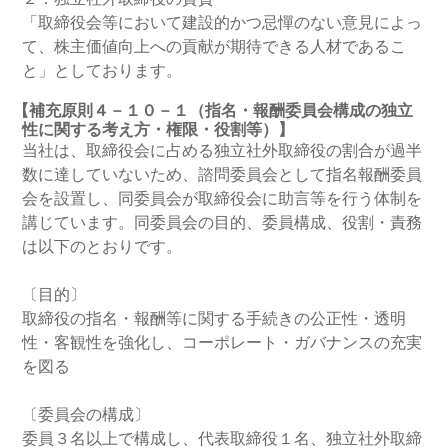
「取締役会等において建設的かつ忌憚のない意見によっ
て、株主価値向上への貢献が期待できる人材であるこ
と」としております。
【補充原則４－１０－１（指名・報酬委員会構成の独立
性に関する考え方・権限・役割等）】
当社は、取締役会に占める独立社外取締役の割合が過半
数に達していないため、諮問委員会として指名報酬委員
会を設置し、同委員会が取締役会に助言等を行う体制を
講じています。同委員会の目的、委員構成、役割・責務
は以下のとおりです。
〔目的〕
取締役の指名・報酬等に関する手続きの公正性・透明
性・客観性を強化し、コーポレート・ガバナンスの充実
を図る
〔委員会の構成〕
委員３名以上で構成し、代表取締役１名、独立社外取締