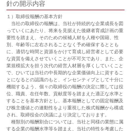
針の開示内容
１）取締役報酬の基本方針
当社の取締役の報酬は、当社が持続的な企業成長を図
っていくにあたり、将来を見据えた後継者育成計画の重
要性を踏まえ、そのための候補人材を人種や国籍、性
別、年齢等に左右されることなく予め確保するととも
に、適切な時間と資源をかけて育成し経営者として必要
な資質を備えさせていくことが不可欠であり、また、企
業規模拡大を担う次代の経営人材層を厚くしていくこと
で、ひいては当社の中長期的な企業価値向上に資するこ
とになるとの認識のもと、インセンティブとして十分に
機能するよう、個々の取締役の報酬の決定に際しては役
位、職責、在任年数、貢献度等を踏まえた適正な水準と
することを基本方針とし、基本報酬としての固定報酬及
び株主価値との連動性をより重視した株式報酬から構成
され、取締役会の決議により決定しております。
種類別の報酬割合については、当社と同様の業態に属
する企業の報酬水準等を踏まえ、当社の特性を考慮した