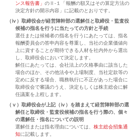
ンス報告書」
のⅡ-１「報酬の額又はその算定方法の
決定方針の開示内容」に記載のとおりです。
（ⅳ）取締役会が経営陣幹部の選解任と取締役・監査役
候補の指名を行うに当たっての方針と手続
選任または候補者の指名を行うにあたっては、指名
報酬委員会の答申内容を尊重し、当社の企業価値向
上に資することが期待できる人材を社内外から選出
し、取締役会において決定します。
解任にあたっては、会社法上の欠格事由に該当した
場合のほか、その他法令や上場制度、当社定款等の
定めに反する場合、職務執行に不正があった場合に
取締役会で審議のうえ、決定もしくは株主総会に解
任議案を上程します。
（ⅴ）取締役会が上記（ⅳ）を踏まえて経営陣幹部の選
解任と取締役・監査役候補の指名を行う際の、個々
の選解任・指名についての説明
選解任または指名理由については、
株主総会招集通
知
に記載します。