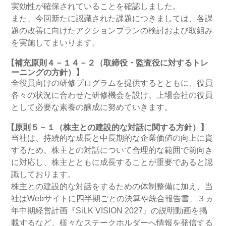
実効性が確保されていることを確認しました。
また、今回新たに認識された課題につきましては、各課
題の改善に向けたアクションプランの検討および取組み
を実施してまいります。
【補充原則４－１４－２（取締役・監査役に対するトレ
ーニングの方針）】
全役員向けの研修プログラムを提供するとともに、役員
各々の状況に合わせた研修機会を設け、上場会社の役員
として必要な素養の醸成に努めていきます。
【原則５－１（株主との建設的な対話に関する方針）】
当社は、持続的な成長と中長期的な企業価値の向上に資
するため、株主との対話について合理的な範囲で前向き
に対応し、株主とともに成長することが重要であると認
識しております。
株主との建設的な対話をするための体制整備に加え、当
社はWebサイトに四半期ごとの決算や統合報告書、３ヵ
年中期経営計画『SiLK VISION 2027』の説明動画を掲
載するなど、様々なステークホルダーへ情報を発信する