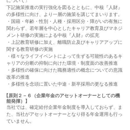
について〕
下記施策推進の実行強化を図るとともに、中核『人財』
の多様性に向け、より一層の施策を講じてまいります。
・国籍・年齢・性別・人種・採用区分・障がいの有無に
関わらず、若年層を中心としたキャリア教育及びマネジ
メント研修の実施による中核『人財』の拡充
・上記教育研修に加え、離職防止及びキャリアアップに
関する教育研修の実施
・様々なライフイベントによって生ずる可能性のあるキ
ャリアの分断の抑制に向けた環境・制度面の改善推進
・多様性の確保に向けた職務適性の概念についての意識
改革の推進
・多様性を念頭に置いた中途・新卒採用の更なる推進
【原則２－６（企業年金のアセットオーナーとしての機
能発揮）】
当社では、確定給付企業年金制度を導入しておらず、ま
た、当社がアセットオーナーとなり得る年金運用も行っ
ていません。