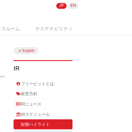
JP
EN
レスルーム
サステナビリティ
English
IR
フリービットとは
経営方針
IRニュース
IRスケジュール
財務ハイライト