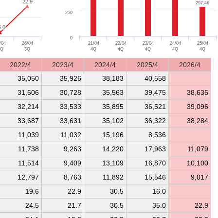
22.9
22.9
297.46
297.46
250
6.0
6.0
0
/04
26/04
21/04
22/04
23/04
24/04
25/04
4Q
3Q
4Q
4Q
4Q
4Q
4Q
2022/4
2023/4
2024/4
2025/4
2026/4
35,050
35,926
38,183
40,558
31,606
30,728
35,563
39,475
38,636
32,214
33,533
35,895
36,521
39,096
33,687
33,631
35,102
36,322
38,284
11,039
11,032
15,196
8,536
11,738
9,263
14,220
17,963
11,079
11,514
9,409
13,109
16,870
10,100
12,797
8,763
11,892
15,546
9,017
19.6
22.9
30.5
16.0
24.5
21.7
30.5
35.0
22.9