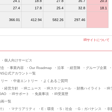
24.1
18.8
27.8
35.7
20.3
27.4
17.8
25.4
32.8
18.1
366.01
412.94
582.26
297.46
IRサイトについて
個人向けサービス
理念
事業内容
Our Roadmap
沿革
経営陣
グループ企業
SNS公式アカウント一覧
トリー
中途エントリー
よくあるご質問
経営方針
IRニュース
IRスケジュール
財務ハイライト
I
AO
IRサポート
免責事項
IR受賞歴
動画一覧
針）
マテリアリティ
E：環境
S：社会
G：ガバナンス
非