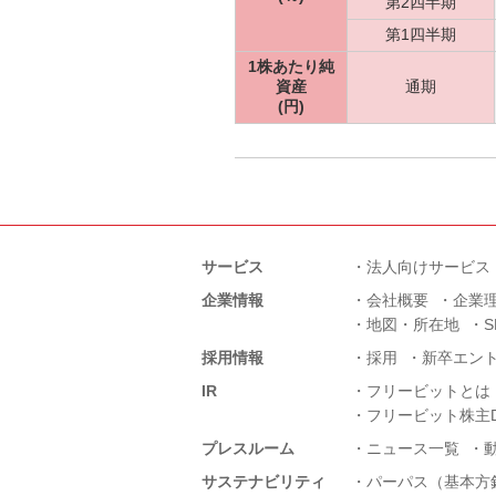
第2四半期
第1四半期
1株あたり純
資産
通期
(円)
サービス
法人向けサービス
企業情報
会社概要
企業
地図・所在地
採用情報
採用
新卒エン
IR
フリービットとは
フリービット株主D
プレスルーム
ニュース一覧
サステナビリティ
パーパス（基本方