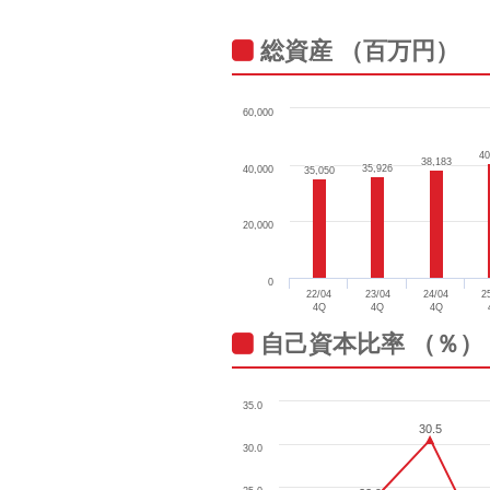
総資産 （百万円）
60,000
40
40
38,183
38,183
35,926
35,926
40,000
35,050
35,050
20,000
0
22/04
23/04
24/04
2
4Q
4Q
4Q
自己資本比率 （％）
35.0
30.5
30.5
30.0