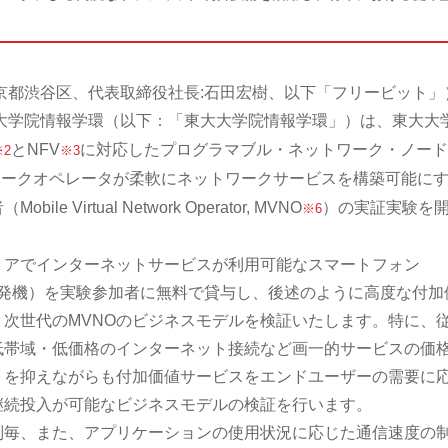
京都渋谷区、代表取締役社長:石田宏樹、以下「フリービット」
大学院情報学環（以下：「東大大学院情報学環」）は、東大大
とNFV
に対応したプログラマブル・ネットワーク・ノード
※2
※3
ワークオペレータが柔軟にネットワークサービスを構築可能に
Virtual Network Operator, MVNO
）の実証実験を
※6
リアでインターネットサービスが利用可能なスマートフォン
ndA 次世代開発機）を実験参加者に無料で貸与し、後述のように高度な付加
次世代のMVNOのビジネスモデルを検証いたします。特に、
低帯域・低価格のインターネット接続など画一的サービスの価
トを抑えながらも付加価値サービスをエンドユーザーの需要に
継続投入が可能なビジネスモデルの検証を行います。
別毎、また、アプリケーションの使用状況に応じた通信速度の