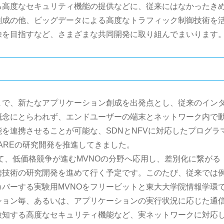
る高度なセキュリティ機能の提供などに、従来にはなかったき
創成の他、ビッグデータによる高度なトラフィック制御技術を
除を目指すなど、さまざまな共同開発に取り組んでまいります
まで、新たなアプリケーション創成を出発点とし、従来のイン
概念にとらわれず、エンドユーザーの端末とネットワーク内で
を連携させることが可能な、SDNとNFVに対応したプログラ
LAREの研究開発を推進してきました。
いて、低価格競争が進むMVNOの分野へ応用し、差別化に繋がる
携技術の研究開発を進めて行く予定です。このたび、従来では
バーする実験用MVNOをフリービットと東大大学院情報学環
ション毎、あるいは、アプリケーションの実行状況に応じた通
検知する高度なセキュリティ機能など、実ネットワークに対応