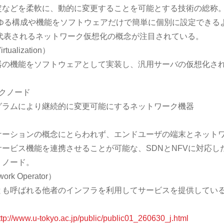
定などを柔軟に、動的に変更することを可能とする技術の総称
ゆる構成や機能をソフトウェアだけで簡単に個別に設定できる
代表されるネットワーク仮想化の概念が注目されている。
tualization）
器の機能をソフトウェアとして実装し、汎用サーバの仮想化さ
クノード
グラムにより継続的に変更可能にするネットワーク機器
ケーションの概念にとらわれず、エンドユーザの端末とネット
ービス機能を連携させることが可能な、SDNとNFVに対応し
・ノード。
ork Operator）
とも呼ばれる他者のインフラを利用してサービスを提供してい
ttp://www.u-tokyo.ac.jp/public/public01_260630_j.html