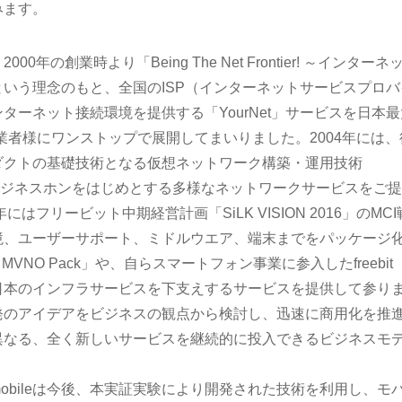
みます。
年の創業時より「Being The Net Frontier! ～インターネ
いう理念のもと、全国のISP（インターネットサービスプロバ
ターネット接続環境を提供する「YourNet」サービスを日本最
事業者様にワンストップで展開してまいりました。2004年には、
ダクトの基礎技術となる仮想ネットワーク構築・運用技術
し、IPビジネスホンをはじめとする多様なネットワークサービスをご
はフリービット中期経営計画「SiLK VISION 2016」のMCI
境、ユーザーサポート、ミドルウエア、端末までをパッケージ
 MVNO Pack」や、自らスマートフォン事業に参入したfreebit
で、日本のインフラサービスを下支えするサービスを提供して参り
発のアイデアをビジネスの観点から検討し、迅速に商用化を推
異なる、全く新しいサービスを継続的に投入できるビジネスモ
t mobileは今後、本実証実験により開発された技術を利用し、モ