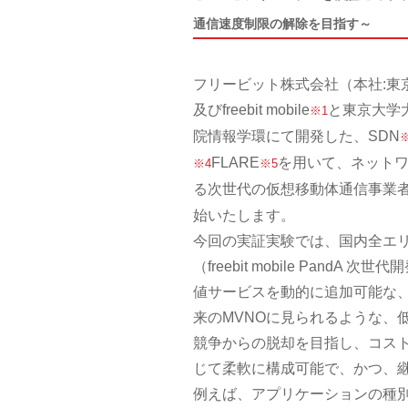
通信速度制限の解除を目指す～
フリービット株式会社（本社:東
及びfreebit mobile
と東京大学
※1
院情報学環にて開発した、SDN
FLARE
を用いて、ネット
※4
※5
る次世代の仮想移動体通信事業者（Mobile 
始いたします。
今回の実証実験では、国内全エ
（freebit mobile Pa
値サービスを動的に追加可能な、
来のMVNOに見られるような、
競争からの脱却を目指し、コス
じて柔軟に構成可能で、かつ、
例えば、アプリケーションの種