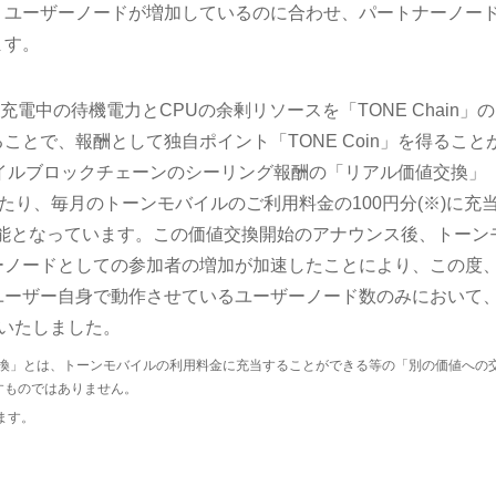
、ユーザーノードが増加しているのに合わせ、パートナーノー
ます。
主に充電中の待機電力とCPUの余剰リソースを「TONE Chain」
とで、報酬として独自ポイント「TONE Coin」を得ること
モバイルブロックチェーンのシーリング報酬の「リアル価値交換」
in」あたり、毎月のトーンモバイルのご利用料金の100円分(※)に充
り可能となっています。この価値交換開始のアナウンス後、トーン
ーノードとしての参加者の増加が加速したことにより、この度
ユーザー自身で動作させているユーザーノード数のみにおいて
いたしました。
価値交換」とは、トーンモバイルの利用料金に充当することができる等の「別の価値への
すものではありません。
ます。