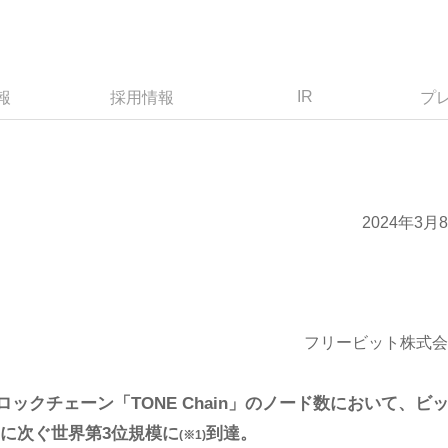
IR
報
採用情報
プ
2024年3月
フリービット株式会
ックチェーン「TONE Chain」のノード数において、ビ
)に次ぐ世界第3位規模に
到達。
(※1)