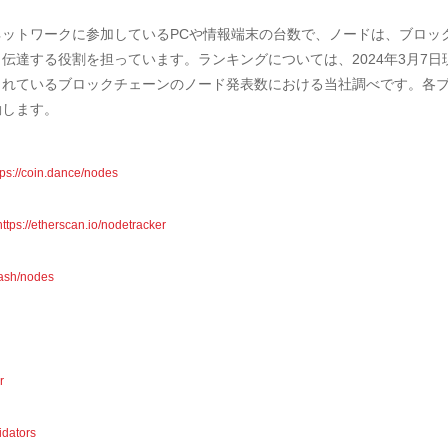
ットワークに参加しているPCや情報端末の台数で、ノードは、ブロッ
伝達する役割を担っています。ランキングについては、2024年3月7日
されているブロックチェーンのノード発表数における当社調べです。各
動します。
tps://coin.dance/nodes
https://etherscan.io/nodetracker
cash/nodes
r
idators