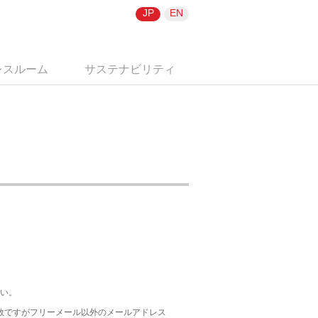
JP
EN
レスルーム
サステナビリティ
い。
手数ですがフリーメール以外のメールアドレス