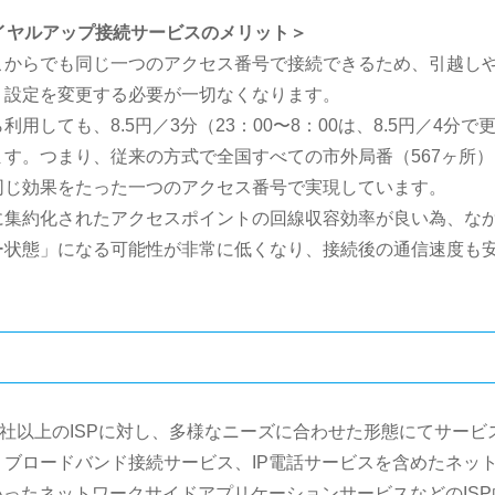
イヤルアップ接続サービスのメリット＞
こからでも同じ一つのアクセス番号で接続できるため、引越し
、設定を変更する必要が一切なくなります。
しても、8.5円／3分（23：00〜8：00は、8.5円／4分で
す。つまり、従来の方式で全国すべての市外局番（567ヶ所）
同じ効果をたった一つのアクセス番号で実現しています。
に集約化されたアクセスポイントの回線収容効率が良い為、な
ー状態」になる可能性が非常に低くなり、接続後の通信速度も
0社以上のISPに対し、多様なニーズに合わせた形態にてサービ
ブロードバンド接続サービス、IP電話サービスを含めたネッ
といったネットワークサイドアプリケーションサービスなどのISP