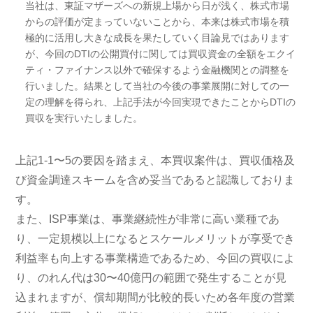
当社は、東証マザーズへの新規上場から日が浅く、株式市場
からの評価が定まっていないことから、本来は株式市場を積
極的に活用し大きな成長を果たしていく目論見ではあります
が、今回のDTIの公開買付に関しては買収資金の全額をエクイ
ティ・ファイナンス以外で確保するよう金融機関との調整を
行いました。結果として当社の今後の事業展開に対しての一
定の理解を得られ、上記手法が今回実現できたことからDTIの
買収を実行いたしました。
上記1-1〜5の要因を踏まえ、本買収案件は、買収価格及
び資金調達スキームを含め妥当であると認識しておりま
す。
また、ISP事業は、事業継続性が非常に高い業種であ
り、一定規模以上になるとスケールメリットが享受でき
利益率も向上する事業構造であるため、今回の買収によ
り、のれん代は30〜40億円の範囲で発生することが見
込まれますが、償却期間が比較的長いため各年度の営業