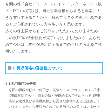
今回の株式会社ドリーム･トレイン･インターネット（以
下、DTI）の買収は、当社事業規模からすると非常に大
きな買収であることから、極めてリスクの高い行為であ
るとご心配されている方も多いかと思います。
多くの株主様からもご質問をいただいておりますため、
この度DTIの子会社化が完了いたしましたので、あらた
めて今回は、本件が決定に至るまでの当社の考えをご説
明いたします。
1. 買収価格の妥当性について
1-1.EV/EBITDA倍率
今回の買収金額55.7億円は、実績ベースでのEV/EBITDA倍率
で5倍程度であり、売上の殆どが継続収入で占められるISP事
業の安定性及び事業継続性から妥当な価格であると認識して
います。また、今後計画されている当社のコア・コンポーネ