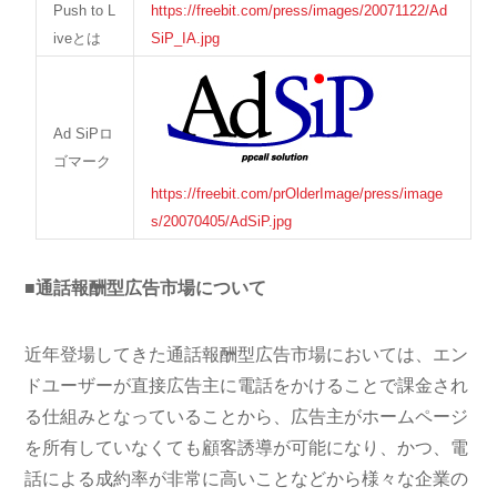
Push to L
https://freebit.com/press/images/20071122/Ad
iveとは
SiP_IA.jpg
Ad SiPロ
ゴマーク
https://freebit.com/prOlderImage/press/image
s/20070405/AdSiP.jpg
■通話報酬型広告市場について
近年登場してきた通話報酬型広告市場においては、エン
ドユーザーが直接広告主に電話をかけることで課金され
る仕組みとなっていることから、広告主がホームページ
を所有していなくても顧客誘導が可能になり、かつ、電
話による成約率が非常に高いことなどから様々な企業の