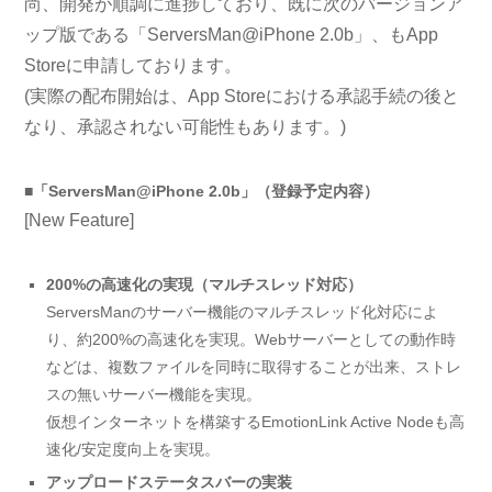
尚、開発が順調に進捗しており、既に次のバージョンア
ップ版である「ServersMan@iPhone 2.0b」、もApp
Storeに申請しております。
(実際の配布開始は、App Storeにおける承認手続の後と
なり、承認されない可能性もあります。)
■「ServersMan@iPhone 2.0b」（登録予定内容）
[New Feature]
200%の高速化の実現（マルチスレッド対応）
ServersManのサーバー機能のマルチスレッド化対応によ
り、約200%の高速化を実現。Webサーバーとしての動作時
などは、複数ファイルを同時に取得することが出来、ストレ
スの無いサーバー機能を実現。
仮想インターネットを構築するEmotionLink Active Nodeも高
速化/安定度向上を実現。
アップロードステータスバーの実装