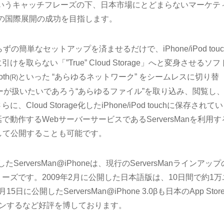
ersMan」というキャッチフレーズの下、日本市場にとどまらないマーケテ
anの国際展開の成功を目指します。
分足らずの簡単なセットアップを済ませるだけで、iPhone/iPod touc
取らない「”True” Cloud Storage」へと変身させるソフ
th
といった “あらゆるネットワーク” をシームレスに切り替
(R)
hでユーザーが扱いたいであろう“あらゆるファイル”を取り込み、閲覧し
loud Storage化したiPhone/iPod touchに保存されて
動作するWebサーバーサービスであるServersManを利用す
して公開することも可能です。
たServersMan@iPhoneは、現行のServersManラインアップ
ーズです。2009年2月に公開した日本語版は、10日間で約1万
公開したServersMan@iPhone 3.0βも日本のApp Stor
インするなど好評を博しております。