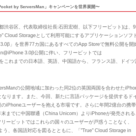
Your Pocket by ServersMan」キャンペーンを世界展開〜
京都渋谷区、代表取締役社長:石田宏樹、以下フリービット)は、
rue” Cloud Storageとして利用可能にするアプリケーションソフ
ne 3.0β」を世界77カ国にあるすべてのApp Storeで無料公開を開
an@iPhone 3.0β公開に伴い、フリービットでは
の対応言語をこれまでの日本語、英語、中国語から、フランス語、ドイツ
ersManの公開地域に加わった同2位の英国両国を合わせたiPho
となります。また、今回、新たに言語パッケージを提供するド
のiPhoneユーザーを抱える市場です。さらに年間2億台の携
でに中国聯通（China Unicom）よりiPhoneが発売される
フリービットではこれらの国々のユーザーが戸惑うことなく、
う、各国語対応を図るとともに、「”True” Cloud Storage in