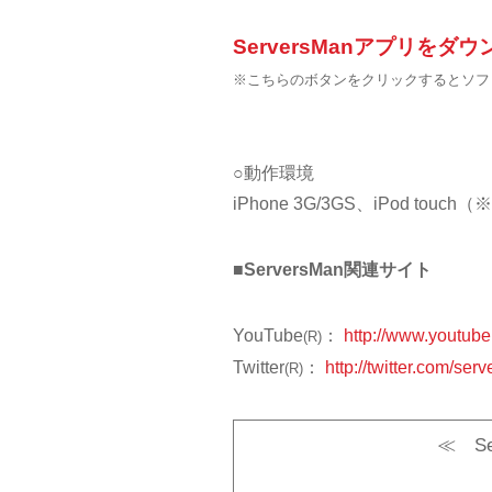
ServersManアプリをダ
※こちらのボタンをクリックするとソフト
○動作環境
iPhone 3G/3GS、iPod t
■ServersMan関連サイト
YouTube
：
http://www.youtub
(R)
Twitter
：
http://twitter.com/ser
(R)
≪ S