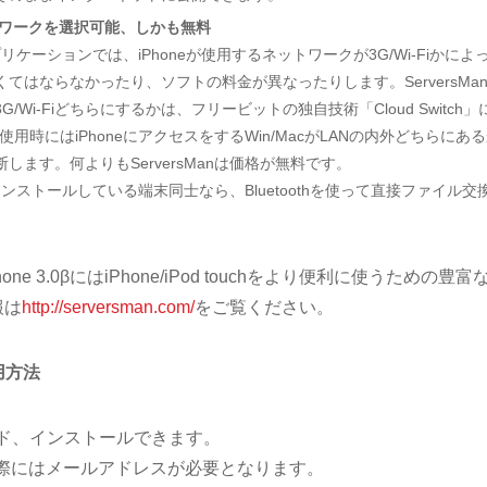
なネットワークを選択可能、しかも無料
プリケーションでは、iPhoneが使用するネットワークが3G/Wi-Fiかによ
てはならなかったり、ソフトの料金が異なったりします。ServersMa
Wi-Fiどちらにするかは、フリービットの独自技術「Cloud Switch」
使用時にはiPhoneにアクセスをするWin/MacがLANの内外どちらにあ
ます。何よりもServersManは価格が無料です。
nをインストールしている端末同士なら、Bluetoothを使って直接ファイル交
one 3.0βにはiPhone/iPod touchをより便利に使うための豊富
報は
http://serversman.com/
をご覧ください。
利用方法
ロード、インストールできます。
ただく際にはメールアドレスが必要となります。