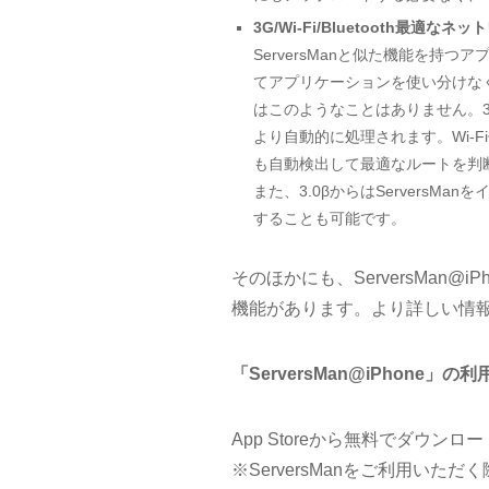
3G/Wi-Fi/Bluetooth最適
ServersManと似た機能を持つア
てアプリケーションを使い分けなく
はこのようなことはありません。3G/
より自動的に処理されます。Wi-Fi
も自動検出して最適なルートを判断し
また、3.0βからはServersMa
することも可能です。
そのほかにも、ServersMan@iPh
機能があります。より詳しい情
「ServersMan@iPhone」の
App Storeから無料でダウン
※ServersManをご利用い