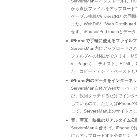
ServersManをインストールし”True
から直接ファイルをアップロードできます
ケーブル接続やiTunes
との同期
(R)
また、WebDAV（Web Distribu
せず、iPhone/iPod touc
iPhoneで手軽に使えるファイル
ServersMan内にアップロードさ
フォルダへの移動ができます。MS Offic
s、Pages）、テキスト、HTM
た、コピー・アンド・ペーストも
iPhone内のデータをインターネッ
ServersMan自体がWebサー
び、数回タッチするだけでインターネ
しているので、たとえばiPhoneのG
して、ServersMan上のサイ
音、写真、映像のリアルタイム公
ServersManを使えば、iP
にもアップロードする必要なく、