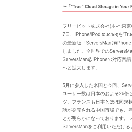
〜「”True” Cloud Storage in 
フリービット株式会社(本社:東
7日、iPhone/iPod touch
を”T
(R)
の最新版「ServersMan@iPho
しました。全世界でのServersM
ServersMan@iPhone
へと拡大します。
5月に参入した米国と今回、Serv
ユーザー数は日本のおよそ26倍
ツ、フランスも日本とほぼ同規模
話が発売される中国市場でも、年末ま
とが明らかになっております。
ServersManをご利用いただけるよ