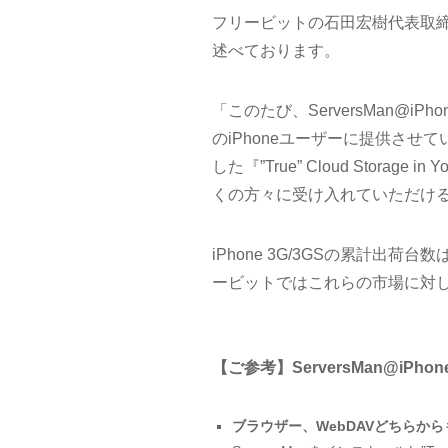
フリービットの石田宏樹代表取締
述べております。
「このたび、ServersMan@i
のiPhoneユーザーに提供させて
した『”True” Cloud Stora
くの方々に受け入れていただけ
iPhone 3G/3GSの累計出
ービットではこれらの市場に対し、
【ご参考】ServersMan@iPhon
ブラウザー、WebDAVどちらか