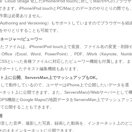
” Cloud Strage 化したiPhone/iPod touchに対してMacやPCのブラウ
。iPhone/iPod touchとPC/Macとのデータのやりとりの際でも
作業は必要ありません。
ted Authoring and Versioning）もサポートしていますのでブラウザーを経
hとデータをやりとりすることも可能です。
マネージャー/ビューワー
れたファイルは、iPhone/iPod touch上で直接、ファイル名の変更・削除
e（Excel、Word、PowerPoint）、PDF、iWork（Keynote、Numb
L、CSSといった各種ファイルに対応したビューワー機能も付属します。ま
サポートしたテキスト編集機能もあります。
ト上に公開、ServersMan上でマッシュアップもOK。
バーとして動作しているので、ユーザーはiPhone上で公開したいデータを選
ット上に公開できます。また、ServersManがWebサーバーとして
PS機能とGoogle Mapsの地図データをServersMan上でマッシュアッ
トとして公開することもできます。
開
honeで録音した音声、撮影した写真、録画した動画を、インターネット上のど
そのままインターネットに公開できます。