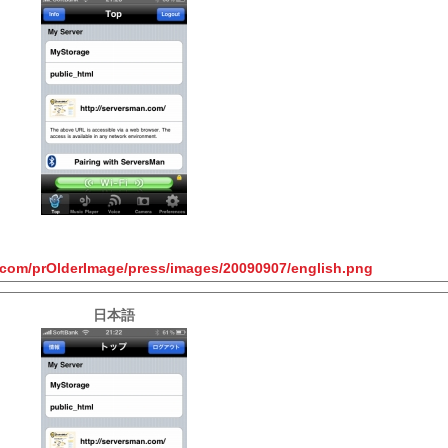
t.com/prOlderImage/press/images/20090907/english.png
日本語