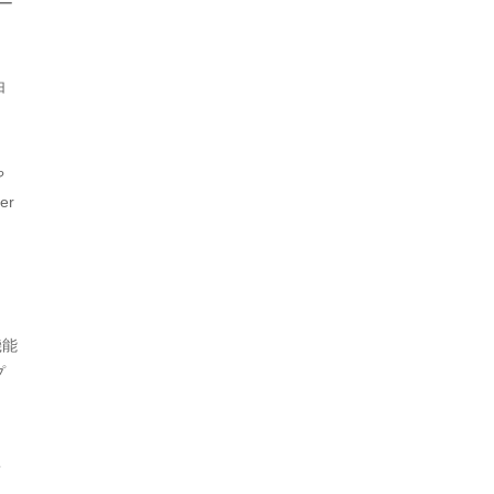
ザー
、
由
や
er
機能
プ
こ