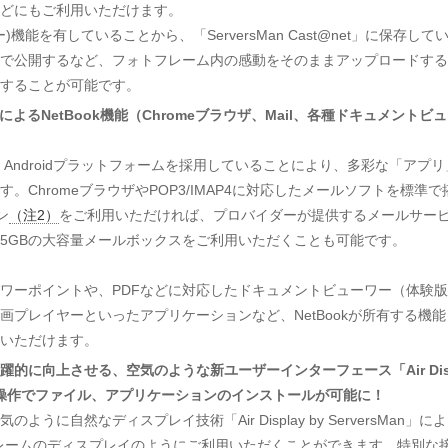
どにもご利用いただけます。
機能を有していることから、「ServersMan Cast@net」に保存して
で公開するなど、フォトフレーム内の感動をそのままアップロードする
することが可能です。
によるNetBook機能（Chromeブラウザ、Mail、各種ドキュメントビ
net」は、Androidプラットフォームを採用していることにより、多彩な「アプリ
。ChromeブラウザやPOP3/IMAP4に対応したメールソフトを標準で
ン
（注2）
をご利用いただければ、プロバイダーが提供するメールサー
5GBの大容量メールボックスをご利用いただくことも可能です。
ワーポイントや、PDFなどに対応したドキュメントビューワー（体験
画プレイヤーといったアプリケーションなど、NetBookが所有する機能
いただけます。
的に向上させる、空気のような新ユーザーインターフェース「Air Dis
単操作でファイル、アプリケーションのインストールが可能に！
うに自然なディスプレイ技術「Air Display by ServersMan」によ
レームのディスプレイのようにご利用いただくことができます。特別な