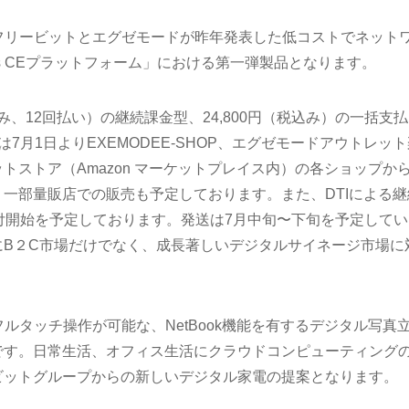
net」は、フリービットとエグゼモードが昨年発表した低コストでネット
ous CEプラットフォーム」における第一弾製品となります。
込み、12回払い）の継続課金型、24,800円（税込み）の一括支
7月1日よりEXEMODEE-SHOP、エグゼモードアウトレット
トストア（Amazon マーケットプレイス内）の各ショップか
一部量販店での販売も予定しております。また、DTIによる継
付開始を予定しております。発送は7月中旬〜下旬を予定してい
にB２C市場だけでなく、成長著しいデジタルサイネージ市場に
。
et」は、フルタッチ操作が可能な、NetBook機能を有するデジタル写真
です。日常生活、オフィス生活にクラウドコンピューティング
ビットグループからの新しいデジタル家電の提案となります。