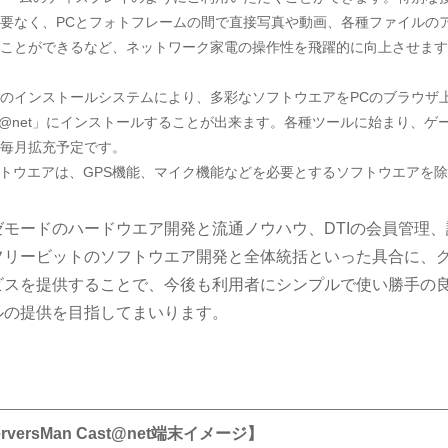
要なく、PCとフォトフレームの間で直接写真や動画、各種ファイルの
ことができるなど、ネットワーク家電の操作性を飛躍的に向上させます
のインストールシステムにより、多彩なソフトウエアをPCのブラウザ
 Cast@net」にインストールすることが出来ます。各種ツールに始まり、ゲ
毎月拡充予定です。
作するソフトウエアは、GPS機能、マイク機能などを必要とするソフトウエアを
モードのハードウエア開発と流通ノウハウ、DTIの会員管理、
フリービットのソフトウエア開発と全体統括といった具合に、
ビスを提供することで、今後も利用者にシンプルで使い勝手の
ルの提供を目指してまいります。
rversMan Cast@net端末イメージ】