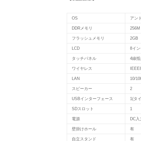
OS
アン
DDRメモリ
256M
フラッシュメモリ
2GB
LCD
8インチ
タッチパネル
4線
ワイヤレス
IEEE8
LAN
10/10
スピーカー
2
USBインターフェース
1(タイ
SDスロット
1
電源
DC入力
壁掛けホール
有
自立スタンド
有