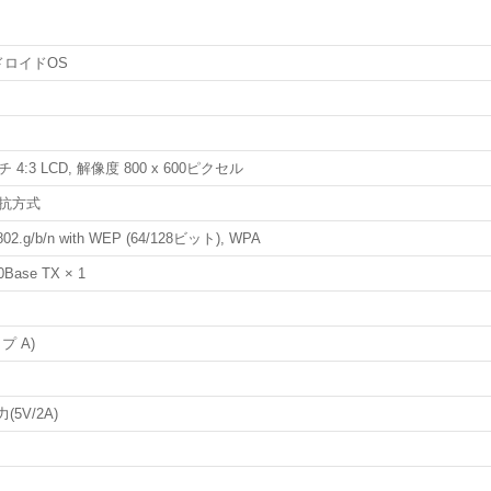
ドロイドOS
 4:3 LCD, 解像度 800 x 600ピクセル
抵抗方式
02.g/b/n with WEP (64/128ビット), WPA
0Base TX × 1
プ A)
(5V/2A)