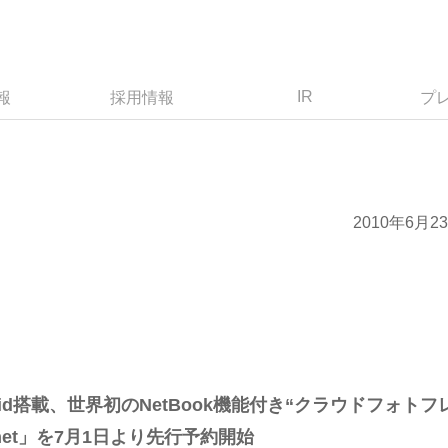
IR
報
採用情報
プ
2010年6月2
id搭載、世界初のNetBook機能付き“クラウドフォトフ
st@net」を7月1日より先行予約開始