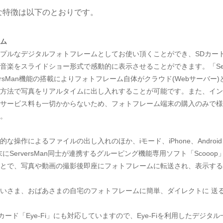
t」の主な特徴は以下のとおりです。
ム
プルなデジタルフォトフレームとしてお使い頂くことができ、SDカー
音楽をスライドショー形式で感動的に表示させることができます。「Se
ServersMan機能の搭載によりフォトフレーム自体がクラウド(Webサーバー)
方法で写真をリアルタイムに出し入れすることが可能です。また、イン
サービス料も一切かからないため、フォトフレーム端末の購入のみで様
。
的な操作によるファイルの出し入れのほか、iモード、iPhone、Androi
帯端末にServersMan同士が連携するグルーピング機能専用ソフト「Scooop
とで、写真や動画の撮影後即座にフォトフレームに転送され、表示する
いさま、おばあさまの自宅のフォトフレームに簡単、ダイレクトに 送
Dカード「Eye-Fi」にも対応していますので、Eye-Fiを利用したデジタル