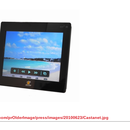
t.com/prOlderImage/press/images/20100623/Castanet.jpg