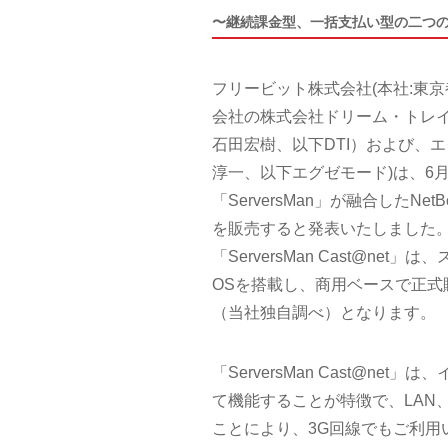
〜継続課金型、一括支払い型の二つ
フリービット株式会社(本社:東
会社の株式会社ドリーム・トレ
石田宏樹、以下DTI）および、
淳一、以下エグゼモード)は、6月23
「ServersMan」が融合したNet
を販売すると発表いたしました
「ServersMan Cast@ne
OSを搭載し、商用ベースで正
（当社独自調べ）となります。
「ServersMan Cast@n
て機能することが特徴で、LAN、
ことにより、3G回線でもご利用