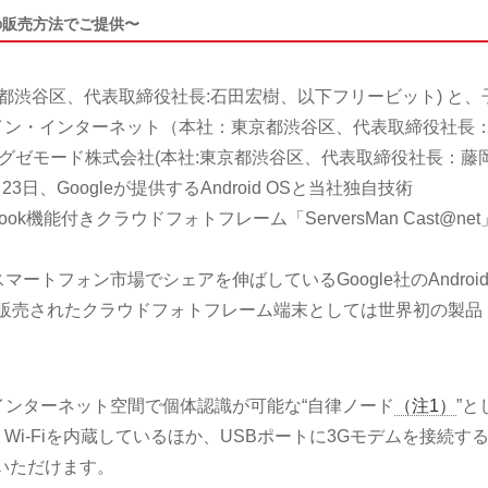
の販売方法でご提供〜
京都渋谷区、代表取締役社長:石田宏樹、以下フリービット) と、
イン・インターネット（本社：東京都渋谷区、代表取締役社長
エグゼモード株式会社(本社:東京都渋谷区、代表取締役社長：藤
日、Googleが提供するAndroid OSと当社独自技術
Book機能付きクラウドフォトフレーム「ServersMan Cast@net
。
t」は、スマートフォン市場でシェアを伸ばしているGoogle社のAndroi
式販売されたクラウドフォトフレーム端末としては世界初の製品
et」は、インターネット空間で個体認識が可能な“自律ノード
（注1）
”と
Wi-Fiを内蔵しているほか、USBポートに3Gモデムを接続す
いただけます。