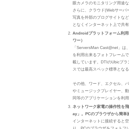
眼カメラのモニタリング用途な
さらに、クラウド(Webサーバー)
写真を外部のブログサイトなど
となくインターネット上で共有
Androidプラットフォーム利用
ワー）
「ServersMan Cast@
を利用出来るフォトフレームです
載しています。DTIのUbicプラ
スでは最高スペック標準となる
その他、ワード、エクセル、パ
やミュージックプレイヤー、動
同等のアプリケーションを利用
ネットワーク家電の操作性を飛躍
ay」。PCのブラウザから簡
インターネットに接続すると空気のよ
り、PCのブラウザをフォトフ