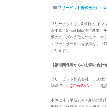
フリービット株式会社につ
フリービットは、独創的なイン
応する「Smart Infra提
場のニーズを先取りするマーケ
トワークサービスを展開し、「I
おります。
【報道関係者からのお問い合わ
フリービット株式会社 CEO室
Mail:
Press@FreeBit.Net
電話番号
本件に伴う平成23年4月期の業
現時点では軽微であると考えて