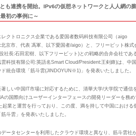
とも連携を開始。IPv6の仮想ネットワークと人人網の
続する最初の事例に～
レクトロニクス企業である爱国者数码科技有限公司（aigo
. Ltd、本社:北京市、代表 馮軍、以下愛国者/aigo）と、フリービット株式
締役社長:石田宏樹、以下フリービット)との戦略的合弁会社であ
限公司:英語名Smart Cloud/President:王剣鋒)は、中
統合環境「筋斗雲(JINDOYUN※1)」を発表いたしました。
著しい中国IT市場に対応するために、清華大学/大学院で通信
AVIAの国際向けユーザーインターフェースの開発リーダーを務め
心とした起業と運営を行っており、この度、満を持して中国における
「筋斗雲」を発表いたしました。
のデータセンターを利用したクラウド環境と異なり、筋斗雲社