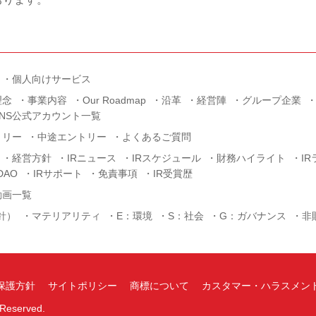
個人向けサービス
理念
事業内容
Our Roadmap
沿革
経営陣
グループ企業
SNS公式アカウント一覧
トリー
中途エントリー
よくあるご質問
経営方針
IRニュース
IRスケジュール
財務ハイライト
I
AO
IRサポート
免責事項
IR受賞歴
動画一覧
針）
マテリアリティ
E：環境
S：社会
G：ガバナンス
非
保護方針
サイトポリシー
商標について
カスタマー・ハラスメン
s Reserved.