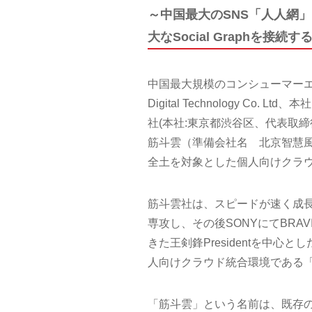
～中国最大のSNS「人人網」
大なSocial Graphを接
中国最大規模のコンシューマーエ
Digital Technology Co
社(本社:東京都渋谷区、代表取
筋斗雲（準備会社名 北京智慧風雲科技有
全土を対象とした個人向けクラウド
筋斗雲社は、スピードが速く成長
専攻し、その後SONYにてBR
きた王剣鋒Presidentを中
人向けクラウド統合環境である
「筋斗雲」という名前は、既存