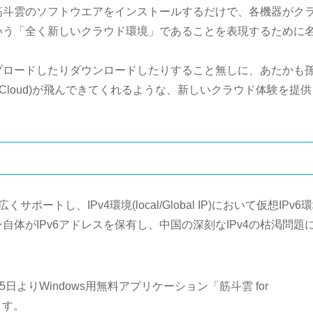
筋斗雲のソフトウエアをインストールするだけで、各機器がク
いう「全く新しいクラウド環境」であることを表現するために
プロードしたりダウンロードしたりすること無しに、あたかも
O-Cloud)が飛んできてくれるような、新しいクラウド体験を提
どを幅広くサポートし、IPv4環境(local/Global IP)において仮想IPv6
体がIPv6アドレスを保有し、中国の深刻なIPv4の枯渇問題
日よりWindows用無料アプリケーション「筋斗雲 for
ます。