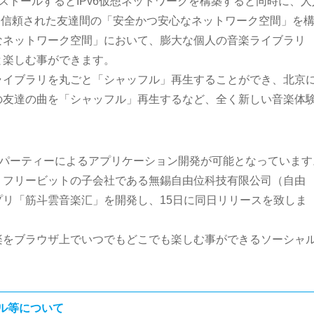
は、インストールするとIPv6仮想ネットワークを構築すると同時に、人
接続され、信頼された友達間の「安全かつ安心なネットワーク空間」を
なネットワーク空間」において、膨大な個人の音楽ライブラリ
と楽しむ事ができます。
ライブラリを丸ごと「シャッフル」再生することができ、北京
の友達の曲を「シャッフル」再生するなど、全く新しい音楽体
ドパーティーによるアプリケーション開発が可能となっています
、フリービットの子会社である無錫自由位科技有限公司（自由
リ「筋斗雲音楽汇」を開発し、15日に同日リリースを致しま
楽をブラウザ上でいつでもどこでも楽しむ事ができるソーシャ
ル等について