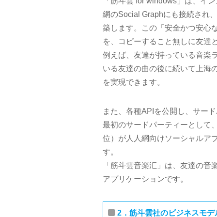
「筋斗雲 for windows」
網のSocial Graphにも
築します。この「安全かつ安心
を、コピーすること無しに友達
例えば、友達が持っている音楽
いる友達の曲の後に続いて上海
を実現できます。
また、各種APIを公開し、サー
最初のサードパーティーとして
位）が人人網向けソーシャルアプ
す。
「筋斗雲音楽汇」は、友達の音
アプリケーションです。
2．筋斗雲社のビジネスモデ