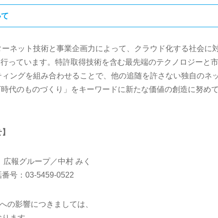
いて
ターネット技術と事業企画力によって、クラウド化する社会に
供事業」を行っています。特許取得技術を含む最先端のテクノロジーと
ティングを組み合わせることで、他の追随を許さない独自のネ
T時代のものづくり」をキーワードに新たな価値の創造に努め
せ】
 広報グループ／中村 みく
：03-5459-0522
績への影響につきましては、
おります。