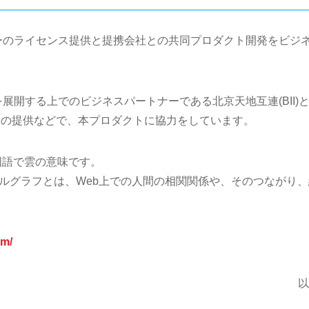
ーのライセンス提供と提携会社との共同プロダクト開発をビジ
展開する上でのビジネスパートナーである北京天地互連(BII)
フラの提供などで、本プロダクトに協力をしています。
中国語で雲の意味です。
：ソーシャルグラフとは、Web上での人間の相関関係や、そのつながり
om/
以