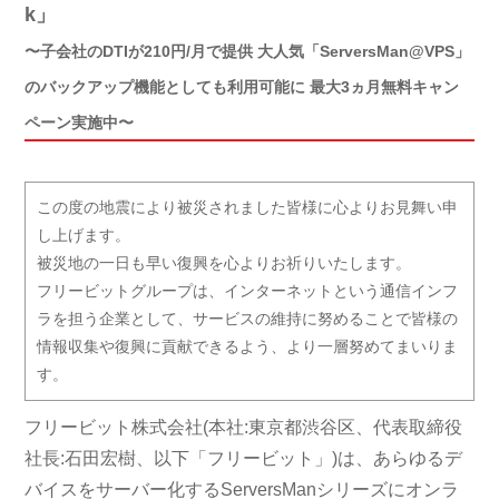
k」
〜子会社のDTIが210円/月で提供 大人気「ServersMan@VPS」
のバックアップ機能としても利用可能に 最大3ヵ月無料キャン
ペーン実施中〜
この度の地震により被災されました皆様に心よりお見舞い申
し上げます。
被災地の一日も早い復興を心よりお祈りいたします。
フリービットグループは、インターネットという通信インフ
ラを担う企業として、サービスの維持に努めることで皆様の
情報収集や復興に貢献できるよう、より一層努めてまいりま
す。
フリービット株式会社(本社:東京都渋谷区、代表取締役
社長:石田宏樹、以下「フリービット」)は、あらゆるデ
バイスをサーバー化するServersManシリーズにオンラ