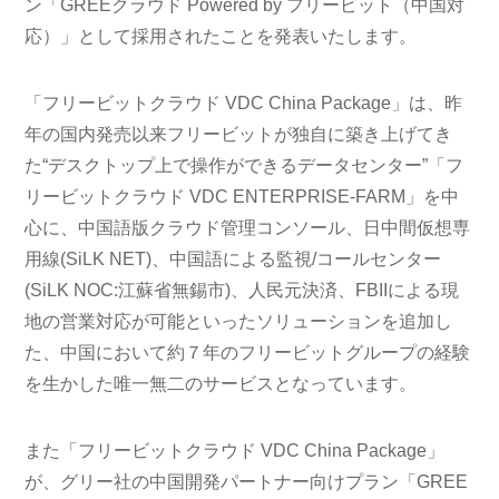
ン「GREEクラウド Powered by フリービット（中国対
応）」として採用されたことを発表いたします。
「フリービットクラウド VDC China Package」は、昨
年の国内発売以来フリービットが独自に築き上げてき
た“デスクトップ上で操作ができるデータセンター”「フ
リービットクラウド VDC ENTERPRISE-FARM」を中
心に、中国語版クラウド管理コンソール、日中間仮想専
用線(SiLK NET)、中国語による監視/コールセンター
(SiLK NOC:江蘇省無錫市)、人民元決済、FBIIによる現
地の営業対応が可能といったソリューションを追加し
た、中国において約７年のフリービットグループの経験
を生かした唯一無二のサービスとなっています。
また「フリービットクラウド VDC China Package」
が、グリー社の中国開発パートナー向けプラン「GREE