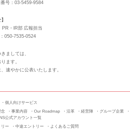
号：03-5459-9584
せ】
PR・IR部 広報担当
50-7535-0524
つきましては、
おります。
は、速やかに公表いたします。
個人向けサービス
理念
事業内容
Our Roadmap
沿革
経営陣
グループ企業
SNS公式アカウント一覧
トリー
中途エントリー
よくあるご質問