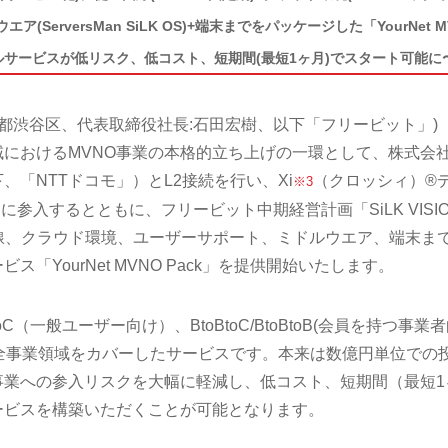
ServersMan SiLK OS)+端末までをパッケージした「YourNet M
イルサービスが低リスク、低コスト、短期間(最短1ヶ月)でスタート可能に
京都渋谷区、代表取締役社長:石田宏樹、以下「フリービット」)
におけるMVNO事業の本格的立ち上げの一環として、株式会
「NTTドコモ」）とL2接続を行い、Xi
（クロッシィ）®
※3
に参入するとともに、フリービット中期経営計画「SiLK VISI
、回線、クラウド環境、ユーザーサポート、ミドルウエア、端末ま
「YourNet MVNO Pack」を提供開始いたします。
、BtoC（一般ユーザー向け）、BtoBtoC/BtoBtoB(会員を持つ事業
)の全事業領域をカバーしたサービスです。本来は数億円単位での
事業への参入リスクを大幅に軽減し、低コスト、短期間（最短1
ービスを構築いただくことが可能となります。