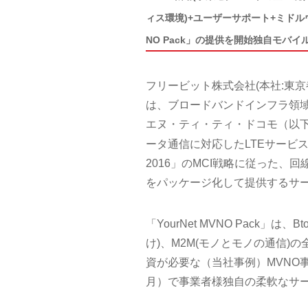
ィス環境)+ユーザーサポート+ミドルウエア(
NO Pack」の提供を開始独自モバ
フリービット株式会社(本社:東
は、ブロードバンドインフラ領域
エヌ・ティ・ティ・ドコモ（以下、
ータ通信に対応したLTEサービス
2016」のMCI戦略に従った
をパッケージ化して提供するサービス
「YourNet MVNO Pack」は
け)、M2M(モノとモノの通信
資が必要な（当社事例）MVNO
月）で事業者様独自の柔軟なサ