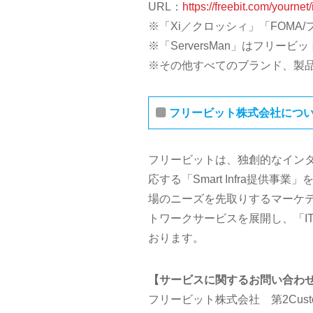
URL：
https://freebit.com/yournet
※「Xi／クロッシィ」「FOMA
※「ServersMan」はフリー
※その他すべてのブランド、製
フリービット株式会社につ
フリービットは、独創的なイン
応する「Smart Infra提
場のニーズを先取りするマーケ
トワークサービスを展開し、「I
おります。
【サービスに関するお問い合わ
フリービット株式会社 第2Customer