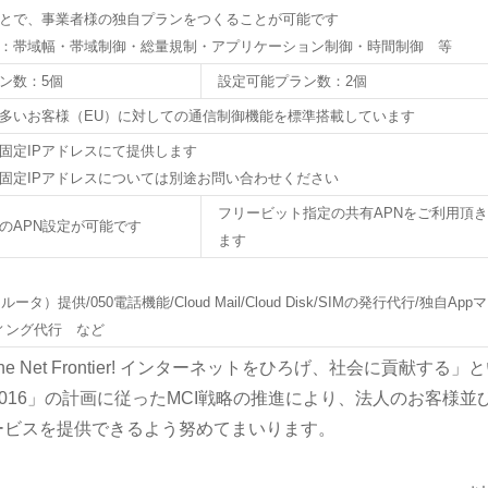
とで、事業者様の独自プランをつくることが可能です
：帯域幅・帯域制御・総量規制・アプリケーション制御・時間制御 等
ン数：5個
設定可能プラン数：2個
多いお客様（EU）に対しての通信制御機能を標準搭載しています
固定IPアドレスにて提供します
固定IPアドレスについては別途お問い合わせください
フリービット指定の共有APNをご利用頂き
のAPN設定が可能です
ます
提供/050電話機能/Cloud Mail/Cloud Disk/SIMの発行代行/独自Appマ
ィング代行 など
e Net Frontier! インターネットをひろげ、社会に貢献する」
ON 2016」の計画に従ったMCI戦略の推進により、法人のお客様並
ービスを提供できるよう努めてまいります。