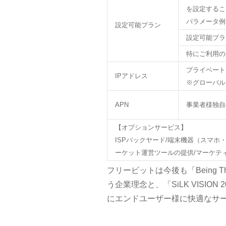
を設定するこ
パラメータ例
設定可能プラン
設定可能プラ
特にご利用の
プライベート
IPアドレス
※グローバル
APN
事業者様独自
【オプションサービス】
ISPバックヤード/端末機器（スマホ・ルータ）
ーケット運営ツールの提供/マーケテ
フリービットは今後も「Being Th
う企業理念と、「SiLK VISI
にエンドユーザー様に快適なサ