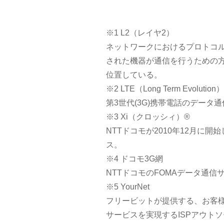
※1 L2（レイヤ2）
ネットワークにおけるプロトコル
された機器が通信を行うための方
位置している。
※2 LTE（Long Term Evolution）
第3世代(3G)携帯電話のデータ
※3 Xi（クロッシィ）®
NTTドコモが2010年12月に
ス。
※4 ドコモ3G網
NTTドコモのFOMAデータ通信
※5 YourNet
フリービットが提供する、お客様
サービスを実現するISPアウト