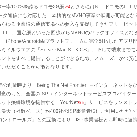
ー率100%を誇るドコモ3G網
とさらにはNTTドコモのLTE
※4
データ通信にも対応した、本格的なMVNO事業の展開が可能とな
あらゆる企業様の通信市場への参入を支援してきたフリービッ
、LTE、固定網といった回線からMVNOのバックオフィスとな
Phone/Android両プラットフォームに完全対応したアプリ
ルウエアの「ServersMan SiLK OS」、そして端末までモ
ネントをすべて提供することができるため、スムーズ、かつ安
ていただくことが可能となります。
業時より「Being The Net Frontier! ～インターネットを
念のもと、全国のISP（インターネットサービスプロバイダー
ト接続環境を提供する「YourNet
」サービスをワンスト
※5
最大（社数ベース）約400社のISP事業者様にご利用いただい
トナーコントロールズ」との互換により、ISP事業者様とも即時に連