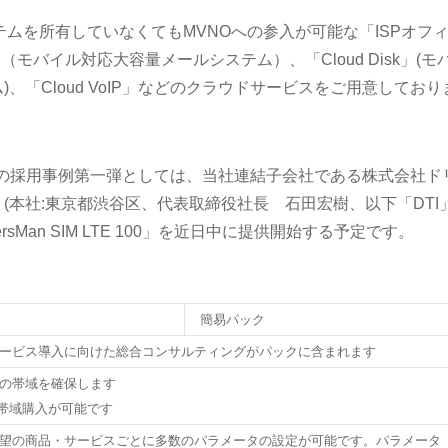
テムを所有していなくてもMVNOへの参入が可能な「ISPオフ
l」（モバイル対応大容量メールシステム）、「Cloud Disk」(モ
、「Cloud VoIP」などのクラウドサービスをご用意しており
Pack」の採用事例第一弾としては、当社連結子会社である株式会社ド
(本社:東京都渋谷区、代表取締役社長 石田宏樹、以下「DTI」
rsMan SIM LTE 100」を近日中に提供開始する予定です。
簡易パック
ービス導入に向けた総合コンサルティングがパックに含まれます
の帯域を確保します
位の帯域購入が可能です
望の商品・サービスごとに多数のパラメータの設定が可能です。パラメータ