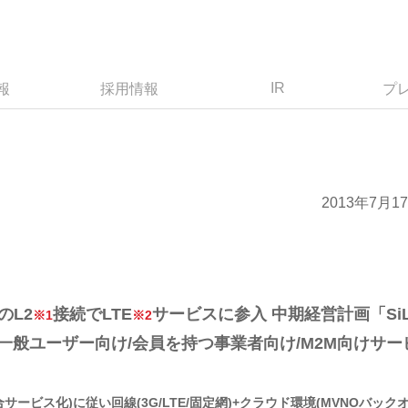
IR
報
採用情報
プ
2013年7月1
のL2
接続でLTE
サービスに参入 中期経営計画「Si
※1
※2
基づき、一般ユーザー向け/会員を持つ事業者向け/M2M向けサー
サービス化)に従い回線(3G/LTE/固定網)+クラウド環境(MVNOバック