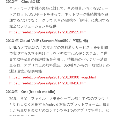
2012年 Cloud@SD
ネットワーク非対応製品に対して、その機器が備えるSDカー
ドスロット/USBポートを使って、ネットワーク接続機能を追
加するだけでなく、クラウド/M2M連携を「瞬時」に実現する
完全なソリューションを提供
https://freebit.com/press/pr2012/20120515.html
2013 年 Cloud VoIP (ServersMan050 / IP電話 他)
LINEなどで話題の「スマホ間の無料通話サービス」を短期間
で実現するスマホ向けクラウド型次世代VoIPシステム。全世
界で取得済みの特許技術を利用し、待機時のバッテリー消費
量ゼロ、アプリ同士の無料通話、050番号からの一般電話との
通話環境が提供可能
https://freebit.com/press/pr2013/20130308_voip.html
https://freebit.com/press/pr2014/20140416.html
2013年 One(freebit mobile)
写真、音楽、ファイル、メモをケーブル無しでPCのブラウザ
と切れ目なく連携するAndroid 対応のプラットフォーム。撮影
した写真や音楽などのコンテンツを1つのアプリで管理し、閲