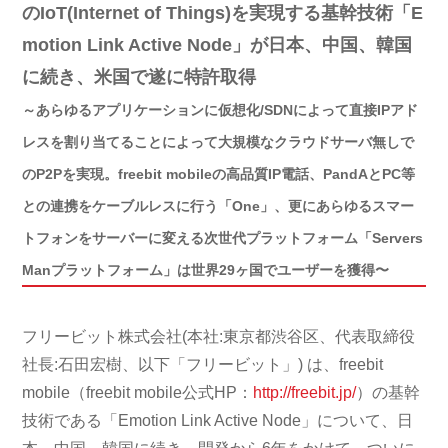
のIoT(Internet of Things)を実現する基幹技術「E
motion Link Active Node」が日本、中国、韓国
に続き、米国で遂に特許取得
～あらゆるアプリケーションに仮想化/SDNによって直接IPアド
レスを割り当てることによって大規模なクラウドサーバ無しで
のP2Pを実現。freebit mobileの高品質IP電話、PandAとPC等
との連携をケーブルレスに行う「One」、更にあらゆるスマー
トフォンをサーバーに変える次世代プラットフォーム「Servers
Manプラットフォーム」は世界29ヶ国でユーザーを獲得〜
フリービット株式会社(本社:東京都渋谷区、代表取締役
社長:石田宏樹、以下「フリービット」) は、freebit
mobile（freebit mobile公式HP：
http://freebit.jp/
）の基幹
技術である「Emotion Link Active Node」について、日