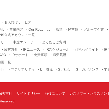
個人向けサービス
理念
事業内容
Our Roadmap
沿革
経営陣
グループ企業
SNS公式アカウント一覧
トリー
中途エントリー
よくあるご質問
経営方針
IRニュース
IRスケジュール
財務ハイライト
I
AO
IRサポート
免責事項
IR受賞歴
動画一覧
針）
マテリアリティ
E：環境
S：社会
G：ガバナンス
非
保護方針
サイトポリシー
商標について
カスタマー・ハラスメン
s Reserved.