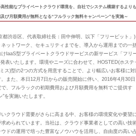
つ高性能なプライベートクラウド環境を、自社でシステム構築するより
及び月額費用が無料となる“フルラック無料キャンペーン”を実施～
京都渋谷区、代表取締社長：田中伸明、以下「フリービット」)
、ネットワーク、セキュリティまでを、導入から運用までの一
けIaaS型プライベートクラウドサービスの新サービス「フリ
te」を発表いたします。環境やニーズに合わせて、HOSTED(ホステ
オンプレミス)型の2つの方式を用意することで、より幅広いお客様に対
また、本日12月7日からの販売開始に伴い、2016年4月30日
定で、フルラックの初期費用および月額費用を無料でご提供す
ン”を実施いたします。
伴いクラウド需要がさらに高まる中、お客様の環境変化や要望
が求められています。当社は、クラウド事業者としての高い技
ラウドの運用で培った豊富なノウハウを活用し、自由度の高い