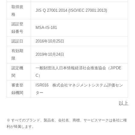
取得規
JIS Q 27001:2014 (ISO/IEC 27001:2013)
格
認証登
MSA-IS-181
録番号
認証日
2016年10月25日
有効期
2019年10月24日
限
認定機
一般財団法人日本情報経済社会推進協会（JIPDE
関
C）
審査登
ISR016 株式会社マネジメントシステム評価セン
録機関
ター
以上
※ すべてのブランド、製品名、会社名、商標、サービスマークは各社に権
利が帰属します。