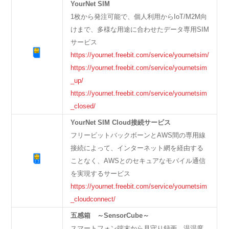
YourNet SIM
1枚から発注可能で、個人利用からIoT/M2M向
けまで、多様な用途に合わせたデータ専用SIM
サービス
https://yournet.freebit.com/service/yournetsim/
https://yournet.freebit.com/service/yournetsim
_up/
https://yournet.freebit.com/service/yournetsim
_closed/
YourNet SIM Cloud接続サービス
フリービットバックボーンとAWS間の専用線
接続によって、インターネット網を経由する
ことなく、AWSとのセキュアなモバイル通信
を実現するサービス
https://yournet.freebit.com/service/yournetsim
_cloudconnect/
五感箱 ～SensorCube～
スマートフォン端末から見守り録画、温湿度