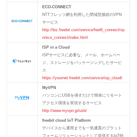
ECO-CONNECT
NTTフレッツ網を利用した閉域型接続のVPN
サービス
http://biz.freebit.com/service/feel6_connect/vp
n/eco_connect/index.html
ISP in a Cloud
ISPサービスに必要な、メール、ホームペー
ジ、ストレージをパッケージングしたサービ
ス
https://yournet.freebit.com/service/isp_cloud/
MyVPN
パソコンにUSBを挿すだけで簡単にリモート
アクセス環境を実現するサービス
http://www.myvpn.jp/usb/
freebit cloud IoT Platform
デバイスから運用までを一気通貫のプラット
フォームソリューションとして提供するIoT特