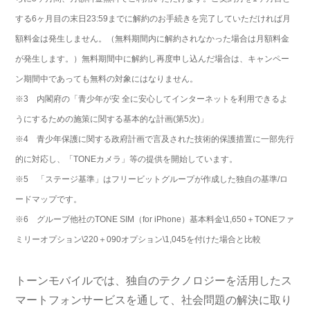
する6ヶ月目の末日23:59までに解約のお手続きを完了していただければ月
額料金は発生しません。（無料期間内に解約されなかった場合は月額料金
が発生します。）無料期間中に解約し再度申し込んだ場合は、キャンペー
ン期間中であっても無料の対象にはなりません。
※3 内閣府の「青少年が安 全に安心してインターネットを利用できるよ
うにするための施策に関する基本的な計画(第5次)」
※4 青少年保護に関する政府計画で言及された技術的保護措置に一部先行
的に対応し、「TONEカメラ」等の提供を開始しています。
※5 「ステージ基準」はフリービットグループが作成した独自の基準/ロ
ードマップです。
※6 グループ他社のTONE SIM（for iPhone）基本料金\1,650＋TONEファ
ミリーオプション\220＋090オプション\1,045を付けた場合と比較
トーンモバイルでは、独自のテクノロジーを活用したス
マートフォンサービスを通して、社会問題の解決に取り