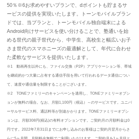
50％※6お求めやすいプランで、dポイントも貯まるサ
ービスの提供を実現いたします。トーンモバイルブラン
ドでは、当プランと、トーンモバイル独自端末による
Android向けサービスを使い分けることで、塾通いを始
める世代の親子世代から、中学生、高校生と幅広いお子
さま世代のスマホニーズの最適解として、年代に合わせ
た柔軟なサービスを提供いたします。
※1 動画再生以外にも、ファイル交換（P2P）アプリケーション等、帯域
を継続的かつ大量に占有する通信手段を用いて行われるデータ通信につい
て、速度や通信量を制限することがございます。
※2 TONEファミリーのキャンペーンを適用し、TONEファミリーオプシ
ョンが無料の場合。なお、月額1,100円（税込）～のサービスです。ユニバ
ーサルサービス料、通話料等が別途かかります。TONEファミリーオプシ
ョンは、月額308円(税込)の有料オプションです。ご契約月の月額料金は0
円です。2022年7月31日までにお申し込みのお客様はご契約月翌月からさ
らに5ヶ月間、月額料金無料でご利用いただけます。ご契約月を1ヶ月目と