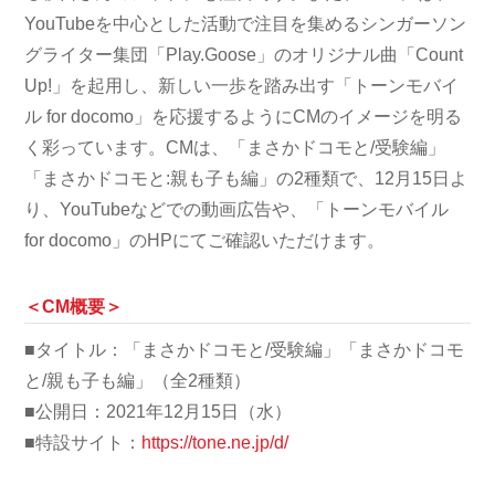
YouTubeを中心とした活動で注目を集めるシンガーソン
グライター集団「Play.Goose」のオリジナル曲「Count
Up!」を起用し、新しい一歩を踏み出す「トーンモバイ
ル for docomo」を応援するようにCMのイメージを明る
く彩っています。CMは、「まさかドコモと/受験編」
「まさかドコモと:親も子も編」の2種類で、12月15日よ
り、YouTubeなどでの動画広告や、「トーンモバイル
for docomo」のHPにてご確認いただけます。
＜CM概要＞
■タイトル：「まさかドコモと/受験編」「まさかドコモ
と/親も子も編」（全2種類）
■公開日：2021年12月15日（水）
■特設サイト：
https://tone.ne.jp/d/