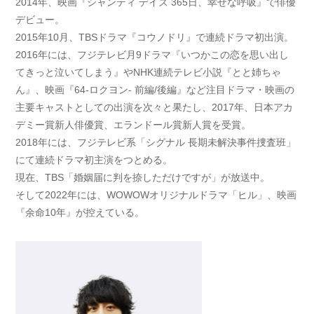
2014年、映画『シャンティ デイズ 365日、幸せな呼吸』で俳優
デビュー。
2015年10月、TBSドラマ『コウノドリ』で連続ドラマ初出演。
2016年には、フジテレビ月9ドラマ『いつかこの恋を思い出し
てきっと泣いてしまう』やNHK連続テレビ小説『とと姉ちゃ
ん』、映画『64-ロクヨン- 前編/後編』など注目ドラマ・映画の
主要キャストとしての出演を次々と果たし、2017年、日本アカ
デミー賞新人俳優賞、エランドール賞新人賞を受賞。
2018年には、フジテレビ系「シグナル 長期未解決事件捜査班」
にて連続ドラマ初主演をつとめる。
現在、TBS「婚姻届に判を捺しただけですが」が放送中。
そして2022年には、WOWOWオリジナルドラマ「ヒル」、映画
『余命10年』が控えている。