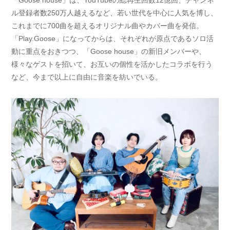
「Goose house」は、YouTubeの総再生回数12億回、チャンネ
ル登録者数250万人越えるなど、若い世代を中心に人気を博し、
これまでに700曲を超えるオリジナル曲やカバー曲を発信。
「Play.Goose」になってからは、それぞれが原点であるソロ活
動に重点をおきつつ、「Goose house」の新旧メンバーや、
様々なゲストを招いて、お互いの個性を活かしたコラボを行う
など、今まで以上に自由に音楽を紡いでいる。