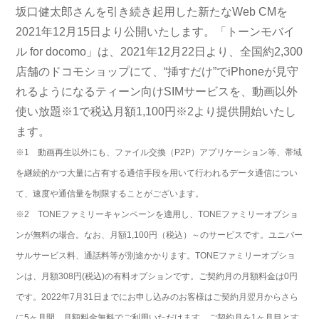
坂口健太郎さんを引き続き起用した新たなWeb CMを
2021年12月15日より公開いたします。「トーンモバイ
ル for docomo」は、2021年12月22日より、全国約2,300
店舗のドコモショップにて、“挿すだけ”でiPhoneが見守
れるようになるティーン向けSIMサービスを、動画以外
使い放題※1で税込月額1,100円※2より提供開始いたし
ます。
※1 動画再生以外にも、ファイル交換（P2P）アプリケーション等、帯域
を継続的かつ大量に占有する通信手段を用いて行われるデータ通信につい
て、速度や通信量を制限することがございます。
※2 TONEファミリーキャンペーンを適用し、TONEファミリーオプショ
ンが無料の場合。なお、月額1,100円（税込）～のサービスです。ユニバー
サルサービス料、通話料等が別途かかります。TONEファミリーオプショ
ンは、月額308円(税込)の有料オプションです。ご契約月の月額料金は0円
です。2022年7月31日までにお申し込みのお客様はご契約月翌月からさら
に5ヶ月間、月額料金無料でご利用いただけます。ご契約月を1ヶ月目とす