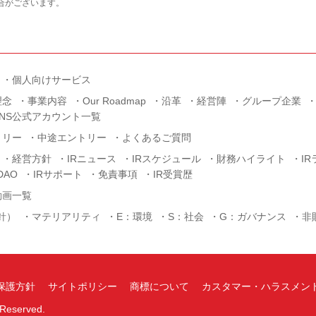
合がございます。
個人向けサービス
理念
事業内容
Our Roadmap
沿革
経営陣
グループ企業
SNS公式アカウント一覧
トリー
中途エントリー
よくあるご質問
経営方針
IRニュース
IRスケジュール
財務ハイライト
I
AO
IRサポート
免責事項
IR受賞歴
動画一覧
針）
マテリアリティ
E：環境
S：社会
G：ガバナンス
非
保護方針
サイトポリシー
商標について
カスタマー・ハラスメン
s Reserved.