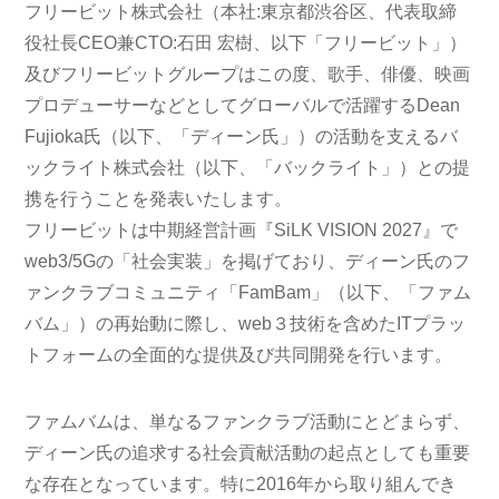
フリービット株式会社（本社:東京都渋谷区、代表取締
役社長CEO兼CTO:石田 宏樹、以下「フリービット」）
及びフリービットグループはこの度、歌手、俳優、映画
プロデューサーなどとしてグローバルで活躍するDean
Fujioka氏（以下、「ディーン氏」）の活動を支えるバ
ックライト株式会社（以下、「バックライト」）との提
携を行うことを発表いたします。
フリービットは中期経営計画『SiLK VISION 2027』で
web3/5Gの「社会実装」を掲げており、ディーン氏のフ
ァンクラブコミュニティ「FamBam」（以下、「ファム
バム」）の再始動に際し、web３技術を含めたITプラッ
トフォームの全面的な提供及び共同開発を行います。
ファムバムは、単なるファンクラブ活動にとどまらず、
ディーン氏の追求する社会貢献活動の起点としても重要
な存在となっています。特に2016年から取り組んでき