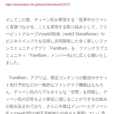
https://www.tokyo-vln.jp/learn/interview/412072
そしてこの度、ディーン氏が希望する「世界中のファン
と直接つながる」ことを実現する取り組みとして、フリ
ービットグループのweb3技術（web3 StandAlone）や
ビジネスインフラを活用し共同開発した全く新しいファ
ンコミュニティアプリ「FamBam」を、ファンクラブコ
ミュニティ「FamBam」メンバー向けに広く公開いたし
ました。
「FamBam」アプリは、限定コンテンツの配信やチケッ
ト先行予約などの一般的なファンクラブ機能はもちろ
ん、ディーン氏のリアルタイムな「空間」を同期し、デ
ィーン氏の日常をより身近に感じることができる仕組み
が組み込まれており、さらに今後はメンバーとディーン
氏とのweb3型の相互貢献的な仕組みも展開していく予