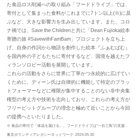
た食品ロス削減への取り組み「フードドライブ」では、
寄付として集まった食料がこれまでに7トン以上(※)に及
ぶなど、大きな影響力を生み出しています。また、コロ
ナ禍では、Save the Childrenと共に「Dean Fujioka絵本
寄贈の旅 #SavewithFamBam」プロジェクトを立ち上
げ、自身の作詞から物語を創作した絵本『ふぁむばむ』
を国内外の子どもたちに寄付するなど、国境を越えたフ
ィランソロピー活動を展開しています。
これらの活動をさらに世界に丁寧かつ永続的に広げてい
くために、ディーン氏は自律的に機能して特定のプラッ
トフォーマーなどに権限が集中することのない非中央集
権型の考え方や技術を志向しており、これらの考え方が
フリービットグループの理念と極めて近いことから今回
の提携へといたりました。
※ 食品の寄付で「体温を届ける」。フードドライブは“一石三鳥”の支援．
東京ボランティアレガシーネットワーク. 2024.05.30