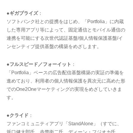
●ギガプライズ
：
ソフトバンク社との提携をはじめ、「Portfolia」に内蔵
した専用アプリ等によって、固定通信とモバイル通信の
連携を可能にする次世代認証基盤/個人情報保護基盤/イ
ンセンティブ提供基盤の構築をめざします。
●フルスピード／フォーイット
：
「Portfolia」ベースの広告配信基盤構築の実証の準備を
進めており、利用者の個人情報保護を異次元に高めた形
でのOne2Oneマーケティングの実現をめざしていきま
す。
●クライド
：
ファンコミュニティアプリ「StandAlone」（すでに、
坂口健太郎氏、赤楚衛二氏、ディーン・フジオカ氏、