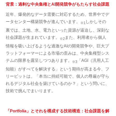
背景：過剰な中央集権とAI開発競争がもたらす社会課題
近年、爆発的なデータ需要に対応するため、世界中でデ
ータセンター構築競争が進んでいます。
しかしその
※1
裏では、土地、水、電力といった資源が逼迫し、深刻な
社会課題が生まれています。
また、利用者から個人
※2
情報を吸い上げるような過激なAIの開発競争や、巨大プ
ラットフォーマーによる市場の歪みは、中央集権型シス
テムの限界を露呈しつつあります。
「AGI（汎用人工
※3
知能）がすべてを解決する」という期待が高まる今、フ
リービットは、「本当に持続可能で、個人の尊厳が守ら
れるデジタル社会を築けているのか？」という問いに、
技術で挑んでまいります。
「Portfolia」とそれを構成する技術構造：社会課題を解