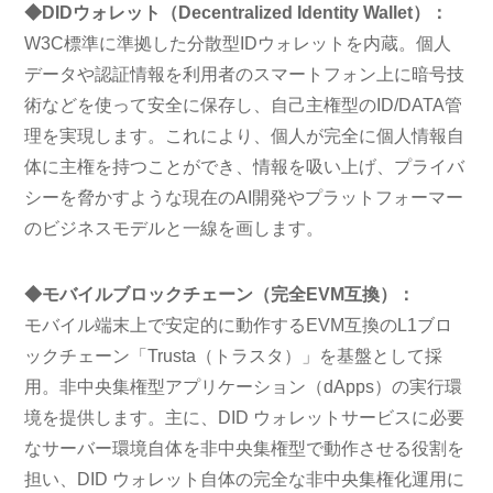
◆DIDウォレット（Decentralized Identity Wallet）：
W3C標準に準拠した分散型IDウォレットを内蔵。個人
データや認証情報を利用者のスマートフォン上に暗号技
術などを使って安全に保存し、自己主権型のID/DATA管
理を実現します。これにより、個人が完全に個人情報自
体に主権を持つことができ、情報を吸い上げ、プライバ
シーを脅かすような現在のAI開発やプラットフォーマー
のビジネスモデルと一線を画します。
◆モバイルブロックチェーン（完全EVM互換）：
モバイル端末上で安定的に動作するEVM互換のL1ブロ
ックチェーン「Trusta（トラスタ）」を基盤として採
用。非中央集権型アプリケーション（dApps）の実行環
境を提供します。主に、DID ウォレットサービスに必要
なサーバー環境自体を非中央集権型で動作させる役割を
担い、DID ウォレット自体の完全な非中央集権化運用に