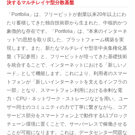
決するマルチレイヤ型分散基盤
「Portfolia」は、フリービットが創業以来20年以上にわ
たり蓄積してきた独自技術群から生まれた、中核的かつ
象徴的な存在です。「Portfolia」は、“本来のインターネ
ット”の思想を取り戻した、プラットフォーム構築を実
現します。また、新たなマルチレイヤ型非中央集権化基
盤（下記参照）と、フリービットが培ってきた基礎技術
を統合することで、インターネットにおける「新しいノ
ード」として機能します。これにより、利用者のスマー
トフォンが「新しいインターネットを支えるインフラの
一部」となり、スマートフォン利用における余剰な電
力・CPU・ネットワーク・ストレージなどを用い、ユー
ザー同士のコミュニティの力で丁寧に繋ぎながら、コア
サービス部分をスマートフォン上で動作するL1ブロック
チェーン環境に置くことで、サーバーレスで稼働させる
ことが可能になります。これは、データセンター問題な