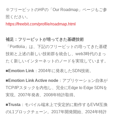
※フリービットのHPの「Our Roadmap」ページもご参
照ください。
https://freebit.com/profile/roadmap.html
補足：フリービットが培ってきた基礎技術
「Portfolia」は、下記のフリービットの培ってきた基礎
技術と上述の新しい技術群を統合し、web3時代のまっ
たく新しいインターネットのノードを実現しています。
■
Emotion Link
：2004年に発表したSDN技術。
■
Emotion Link Active node
：アプリケーション自体が
TCP/IPスタックを内包し、完全にEdge to Edge SDNを
実現。2007年発表、2008年特許取得。
■
Trusta
：モバイル端末上で安定的に動作するEVM互換
のL1ブロックチェーン。2017年開発開始、2024年特許