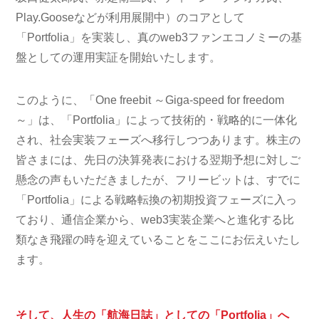
Play.Gooseなどが利用展開中）のコアとして
「Portfolia」を実装し、真のweb3ファンエコノミーの基
盤としての運用実証を開始いたします。
このように、「One freebit ～Giga-speed for freedom
～」は、「Portfolia」によって技術的・戦略的に一体化
され、社会実装フェーズへ移行しつつあります。株主の
皆さまには、先日の決算発表における翌期予想に対しご
懸念の声もいただきましたが、フリービットは、すでに
「Portfolia」による戦略転換の初期投資フェーズに入っ
ており、通信企業から、web3実装企業へと進化する比
類なき飛躍の時を迎えていることをここにお伝えいたし
ます。
そして、人生の「航海日誌」としての「Portfolia」へ