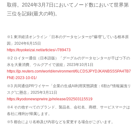
取得。2024年3月7日においてノード数において世界第
三位を記録(最大の時)。
※1 東洋経済オンライン「日本のデータセンターが“爆増”している根本原
因」2024年6月15日
https://toyokeizai.net/articles/-/789473
※2 ロイター通信（日本語版）「グーグルのデータセンターが干ばつ下の
水を大量消費、ウルグアイで波紋」2023年10月1日
https://jp.reuters.com/world/environment/6LCDSJPYDJKANBSSSPA4TB7
FNE-2023-10-01/
※3 共同通信PRワイヤー「企業の生成AI利用実態調査：6割が“情報漏洩リ
スク”に懸念」2025年3月11日
https://kyodonewsprwire.jp/release/202503115519
※4 その他すべてのブランド、製品名、会社名、商標、サービスマークは
各社に権利が帰属します。
※5 都合により名称及び内容などを変更する場合がございます。