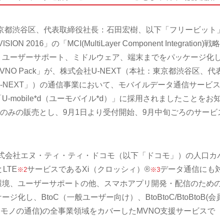
京都渋谷区、代表取締役社長：石田宏樹、以下「フリービット」
 2016」の「MCI(MultiLayer Component Integration)戦
、ユーザーサポート、ミドルウェア、端末までをパッケージ化
MVNO Pack」が、株式会社U-NEXT（本社：東京都渋谷区、代
-NEXT」）の通信事業において、モバイルデータ通信サービ
-mobile*d（ユーモバイル*d）」に採用されましたことをお
Mのみの販売とし、9月1日より受付開始、9月中旬ごろのサービ
k」は、株式会社エヌ・ティ・ティ・ドコモ（以下「ドコモ」）の人口カ
とLTE
サービスであるXi（クロッシィ）®
データ通信にも
※2
※3
環境、ユーザーサポートの他、スマホアプリ開発・配信のため
し、BtoC（一般ユーザー向け）、BtoBtoC/BtoBtoB(会
とモノの通信)の全事業領域をカバーしたMVNO支援サービスで