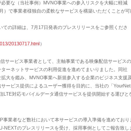
必要な（当社事例）MVNO事業への参入リスクを大幅に軽減
ヶ月）で事業者様独自の柔軟なサービスを構築いただくことが可
ck」についての詳細は、7月17日発表のプレスリリースをご参照くださ
r2013/20130717.html
）
像配信サービス事業者として、主軸事業である映像配信サービス
ンターネットサービスの利用促進を進めてまいりました。同社
拡大を鑑み、MVNO事業へ新規参入する企業のビジネス支援
サービス提供によるユーザー獲得を目的に、当社の「YourNet
速通信LTE対応モバイルデータ通信サービスを提供開始する運びと
手ISP事業者など数社において本サービスの導入準備を進めており
U-NEXTのプレスリリースを受け、採用事例としてご報告致し