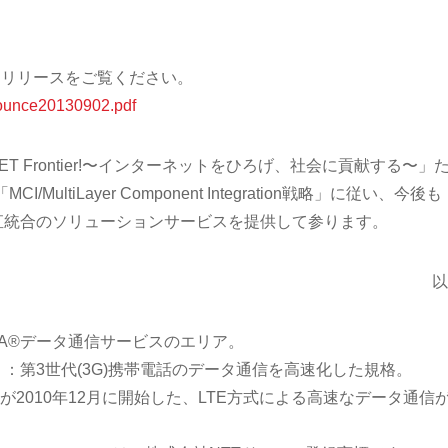
レスリリースをご覧ください。
nnounce20130902.pdf
 NET Frontier!〜インターネットをひろげ、社会に貢献する〜」
CI/MultiLayer Component Integration戦略」に従い、今後も
直統合のソリューションサービスを提供して参ります。
以
MA®データ通信サービスのエリア。
lution）：第3世代(3G)携帯電話のデータ通信を高速化した規格。
モが2010年12月に開始した、LTE方式による高速なデータ通信