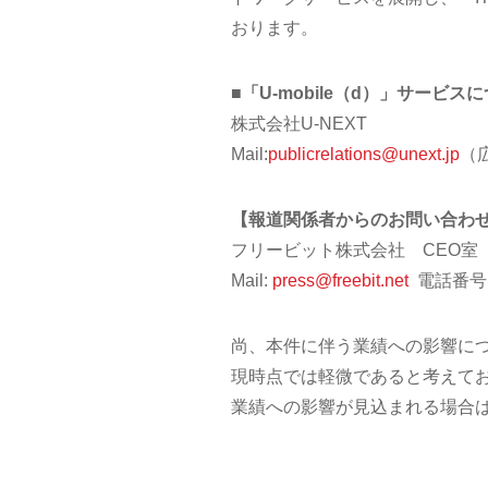
おります。
■「U-mobile（d）」サービ
株式会社U-NEXT
Mail:
publicrelations@unext.jp
（
【報道関係者からのお問い合わ
フリービット株式会社 CEO室 
Mail:
press@freebit.net
電話番号：0
尚、本件に伴う業績への影響に
現時点では軽微であると考えて
業績への影響が見込まれる場合