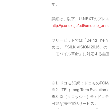
す。
詳細は、以下、U-NEXTのプ
http://p.unext.jp/pdf/umobile_a
フリービットでは「Being The
めに、「SiLK VISION 2016」の「M
「モバイル革命」に対応する垂
※1 ドコモ3G網：ドコモのFO
※2 LTE（Long Term Evo
※3 Xi（クロッシィ）®：ドコ
可能な携帯電話サービス。